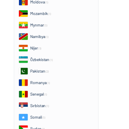
Moldova
(1)
Mozambik
(1)
Mynmar
(1)
Namibya
(1)
Nijer
(1)
Özbekistan
(1)
Pakistan
(2)
Romanya
(1)
Senegal
(1)
Sırbistan
(1)
Somali
(1)
Sudan