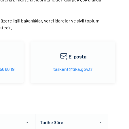
ere ilgili bakanlıklar, yerel idareler ve sivil toplum
ktedir.
E-posta
56 66 19
taskent@tika.gov.tr