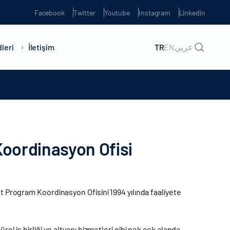
Facebook
Twitter
Youtube
Instagram
Linkedin
leri
İletişim
TR
EN
عربي
oordinasyon Ofisi
nt Program Koordinasyon Ofisini 1994 yılında faaliyete
el iş birliği ve altyapı hizmetleri gibi pek çok alanda