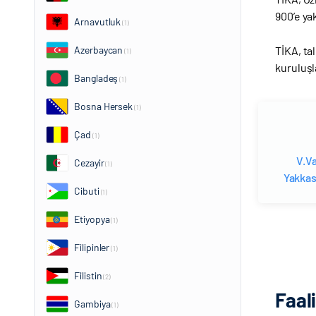
900’e yak
Arnavutluk
(1)
TİKA, tal
Azerbaycan
(1)
kuruluşla
Bangladeş
(1)
Bosna Hersek
(1)
Çad
(1)
V.Va
Cezayir
(1)
Yakkas
Cibuti
(1)
Etiyopya
(1)
Filipinler
(1)
Filistin
(2)
Faal
Gambiya
(1)