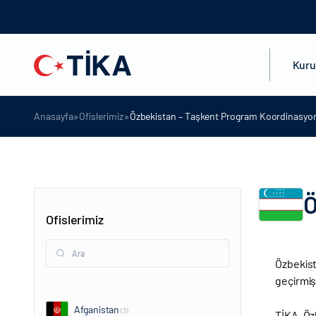
Kur
»
»
Anasayfa
Ofislerimiz
Özbekistan – Taşkent Program Koordinasyon
Ö
Ofislerimiz
Özbekist
geçirmişt
Afganistan
(3)
TİKA, Özb