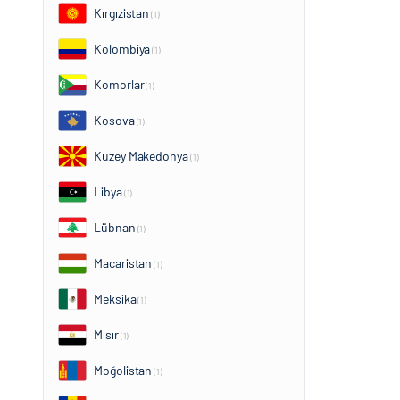
Kırgızistan
(1)
Kolombiya
(1)
Komorlar
(1)
Kosova
(1)
Kuzey Makedonya
(1)
Libya
(1)
Lübnan
(1)
Macaristan
(1)
Meksika
(1)
Mısır
(1)
Moğolistan
(1)