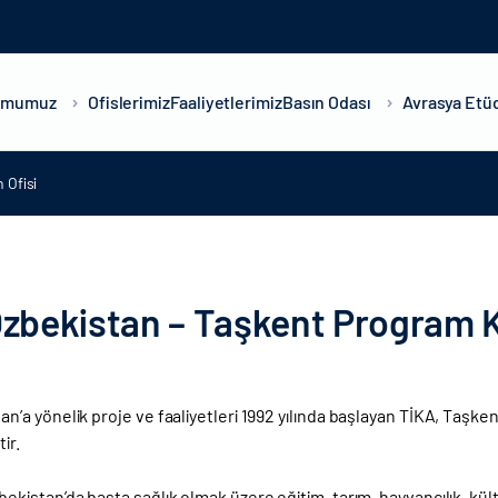
umumuz
Ofislerimiz
Faaliyetlerimiz
Basın Odası
Avrasya Etüd
 Ofisi
zbekistan – Taşkent Program K
an’a yönelik proje ve faaliyetleri 1992 yılında başlayan TİKA, Taşke
ir.
ekistan’da başta sağlık olmak üzere eğitim, tarım, hayvancılık, kültür