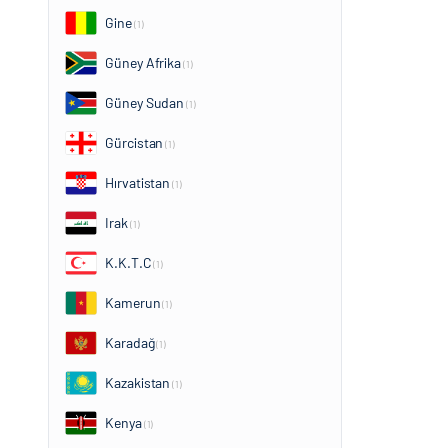
Gine
(1)
Güney Afrika
(1)
Güney Sudan
(1)
Gürcistan
(1)
Hırvatistan
(1)
Irak
(1)
K.K.T.C
(1)
Kamerun
(1)
Karadağ
(1)
Kazakistan
(1)
Kenya
(1)