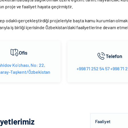
ın proje ve faaliyet hayata geçirmiştir.
ep odaklı gerçekleştirdiği projeleriyle başta kamu kurumları olmak üz
rıyla iş birliği içerisinde Özbekistan’daki faaliyetlerine devam etme
Ofis
Telefon
hidov Ko’chası, No: 22,
+998 71 252 54 57 +998 71 2
aray-Taşkent/Özbekistan
iyetlerimiz