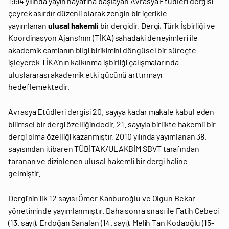
1994 yılında yayın hayatına başlayan Avrasya Etüdleri dergisi
çeyrek asırdır düzenli olarak zengin bir içerikle
yayımlanan
ulusal hakemli
bir dergidir. Dergi, Türk İşbirliği ve
Koordinasyon Ajansı’nın (TİKA) sahadaki deneyimleri ile
akademik camianın bilgi birikimini döngüsel bir süreçte
işleyerek TİKA’nın kalkınma işbirliği çalışmalarında
uluslararası akademik etki gücünü arttırmayı
hedeflemektedir.
Avrasya Etüdleri dergisi 20. sayıya kadar makale kabul eden
bilimsel bir dergi özelliğindedir. 21. sayıyla birlikte hakemli bir
dergi olma özelliği kazanmıştır. 2010 yılında yayımlanan 38.
sayısından itibaren TÜBİTAK/ULAKBİM SBVT tarafından
taranan ve dizinlenen ulusal hakemli bir dergi haline
gelmiştir.
Dergi’nin ilk 12 sayısı Ömer Kanburoğlu ve Olgun Bekar
yönetiminde yayımlanmıştır. Daha sonra sırası ile Fatih Cebeci
(13. sayı), Erdoğan Sanalan (14. sayı), Melih Tan Kodaoğlu (15-