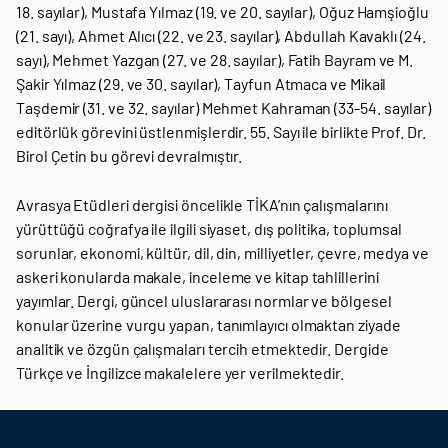
18. sayılar), Mustafa Yılmaz (19. ve 20. sayılar), Oğuz Hamşioğlu
(21. sayı), Ahmet Alıcı (22. ve 23. sayılar), Abdullah Kavaklı (24.
sayı), Mehmet Yazgan (27. ve 28. sayılar), Fatih Bayram ve M.
Şakir Yılmaz (29. ve 30. sayılar), Tayfun Atmaca ve Mikail
Taşdemir (31. ve 32. sayılar) Mehmet Kahraman (33-54. sayılar)
editörlük görevini üstlenmişlerdir. 55. Sayı ile birlikte Prof. Dr.
Birol Çetin bu görevi devralmıştır.
Avrasya Etüdleri dergisi öncelikle TİKA’nın çalışmalarını
yürüttüğü coğrafya ile ilgili siyaset, dış politika, toplumsal
sorunlar, ekonomi, kültür, dil, din, milliyetler, çevre, medya ve
askeri konularda makale, inceleme ve kitap tahlillerini
yayımlar. Dergi, güncel uluslararası normlar ve bölgesel
konular üzerine vurgu yapan, tanımlayıcı olmaktan ziyade
analitik ve özgün çalışmaları tercih etmektedir. Dergide
Türkçe ve İngilizce makalelere yer verilmektedir.