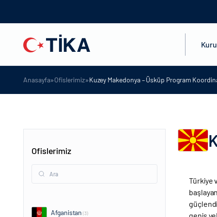
Kur
»
»
Anasayfa
Ofislerimiz
Kuzey Makedonya – Üsküp Program Koordina
K
Ofislerimiz
Türkiye 
başlayan 
güçlendi
Afganistan
(3)
geniş ye