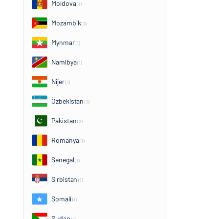
Moldova
(1)
Mozambik
(1)
Mynmar
(1)
Namibya
(1)
Nijer
(1)
Özbekistan
(1)
Pakistan
(2)
Romanya
(1)
Senegal
(1)
Sırbistan
(1)
Somali
(1)
Sudan