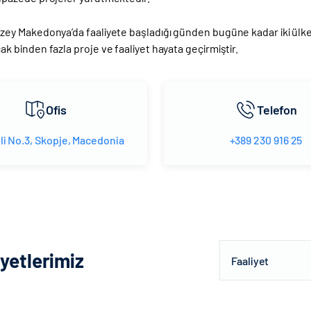
zey Makedonya’da faaliyete başladığı günden bugüne kadar iki ülke 
ak binden fazla proje ve faaliyet hayata geçirmiştir.
Ofis
Telefon
li No.3, Skopje, Macedonia
+389 230 916 25
iyetlerimiz