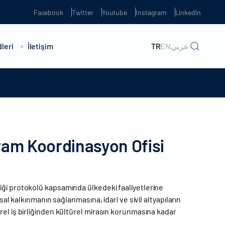
Facebook
Twitter
Youtube
Instagram
Linkedin
leri
İletişim
TR
EN
عربي
am Koordinasyon Ofisi
iği protokolü kapsamında ülkedeki faaliyetlerine
sal kalkınmanın sağlanmasına, idari ve sivil altyapıların
rel iş birliğinden kültürel mirasın korunmasına kadar