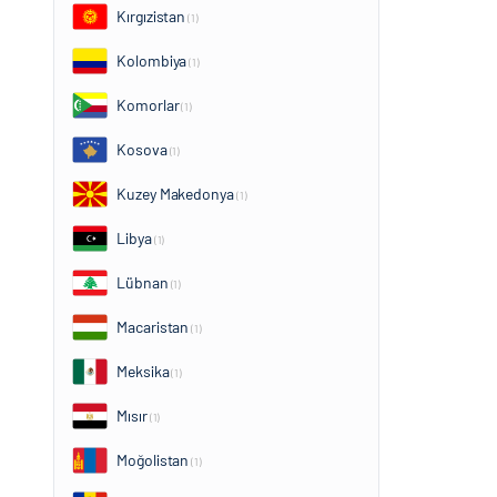
Kırgızistan
(1)
Kolombiya
(1)
Komorlar
(1)
Kosova
(1)
Kuzey Makedonya
(1)
Libya
(1)
Lübnan
(1)
Macaristan
(1)
Meksika
(1)
Mısır
(1)
Moğolistan
(1)