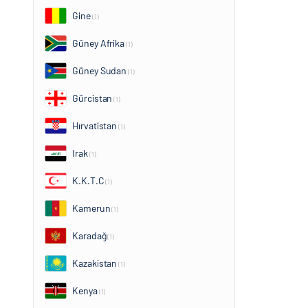
Gine
(1)
Güney Afrika
(1)
Güney Sudan
(1)
Gürcistan
(1)
Hırvatistan
(1)
Irak
(1)
K.K.T.C
(1)
Kamerun
(1)
Karadağ
(1)
Kazakistan
(1)
Kenya
(1)