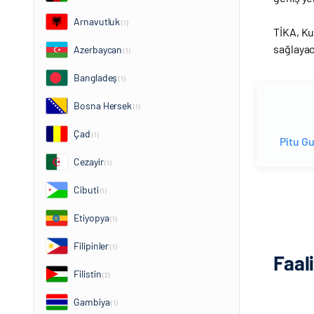
Arnavutluk
(1)
TİKA, Ku
sağlayac
Azerbaycan
(1)
Bangladeş
(1)
Bosna Hersek
(1)
Çad
(1)
Pitu Gu
Cezayir
(1)
Cibuti
(1)
Etiyopya
(1)
Filipinler
(1)
Faal
Filistin
(2)
Gambiya
(1)