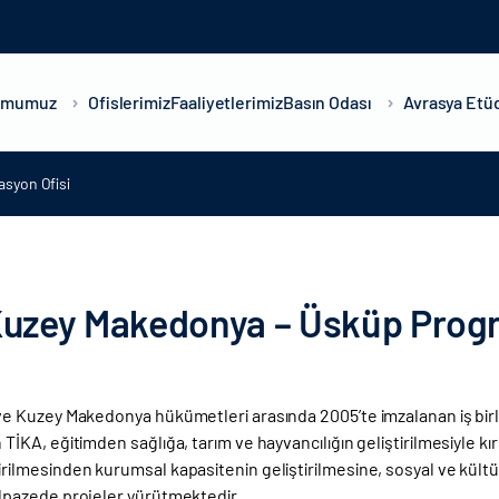
umumuz
Ofislerimiz
Faaliyetlerimiz
Basın Odası
Avrasya Etüd
syon Ofisi
uzey Makedonya – Üsküp Progr
ve Kuzey Makedonya hükümetleri arasında 2005’te imzalanan iş birl
TİKA, eğitimden sağlığa, tarım ve hayvancılığın geliştirilmesiyle kır
rilmesinden kurumsal kapasitenin geliştirilmesine, sosyal ve kültü
lpazede projeler yürütmektedir.