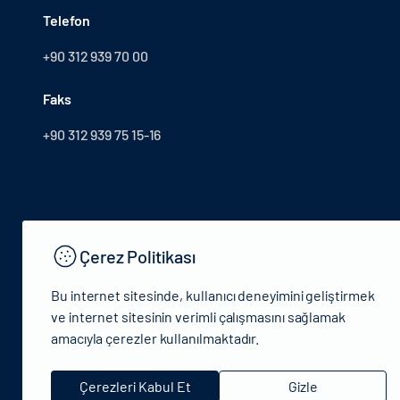
Telefon
+90 312 939 70 00
Faks
+90 312 939 75 15-16
Çerez Politikası
Bu internet sitesinde, kullanıcı deneyimini geliştirmek
ve internet sitesinin verimli çalışmasını sağlamak
amacıyla çerezler kullanılmaktadır.
© 2024 T.C.Kütlür ve Turizm Bakanlığı - Tüm hakları saklıdır
Çerezleri Kabul Et
Gizle