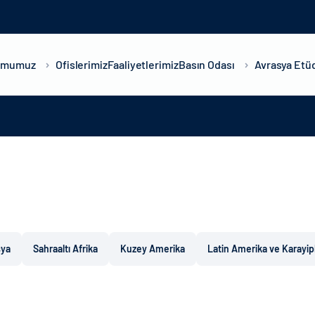
umumuz
Ofislerimiz
Faaliyetlerimiz
Basın Odası
Avrasya Etüd
sya
Sahraaltı Afrika
Kuzey Amerika
Latin Amerika ve Karayip