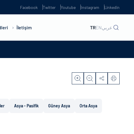
Facebook
Twitter
Youtube
Instagram
Linkedin
leri
İletişim
TR
EN
عربي
ler
Asya - Pasifik
Güney Asya
Orta Asya