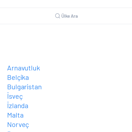
Ülke Ara
Arnavutluk
Belçika
Bulgaristan
İsveç
İzlanda
Malta
Norveç