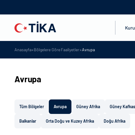
Kur
»
»
Anasayfa
Bölgelere Göre Faaliyetler
Avrupa
Avrupa
Tüm Bölgeler
Avrupa
Güney Afrika
Güney Kafka
Balkanlar
Orta Doğu ve Kuzey Afrika
Doğu Afrika