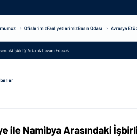
umumuz
Ofislerimiz
Faaliyetlerimiz
Basın Odası
Avrasya Etüd
sındaki İşbirliği Artarak Devam Edecek
berler
ye ile Namibya Arasındaki İşbi