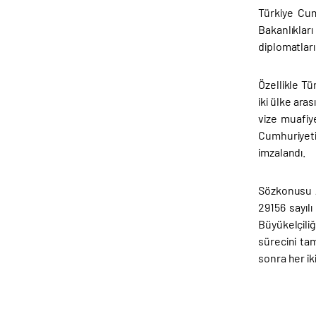
Türkiye Cum
Bakanlıklar
diplomatları
Özellikle T
iki ülke ara
vize muafiy
Cumhuriyeti 
imzalandı.
Sözkonusu A
29156 sayıl
Büyükelçiliğ
sürecini ta
sonra her ik