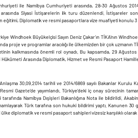
huriyeti ile Namibya Cumhuriyeti arasında, 28-30 Ağustos 2014 
ı arasında Siyasi İstişarelerin ilk turu düzenlendi. İstişareler 
n eğitimi, Diplomatik ve resmi pasaportlara vize muafiyeti konulu 3
ürkiye Windhoek Büyükelçisi Sayın Deniz Çakar’ın TİKA’nın Windh
sında proje ve programlar aracılığı ile ülkemizden bir çok uzmanın T
etinin kalkmasında önemli rol oynadı. Bu kapsamda, 29 Ağustos
Hükümeti Arasında Diplomatik, Hizmet ve Resmi Pasaport Hamilleri İ
nlaşma 30.09.2014 tarihli ve 2014/6869 sayılı Bakanlar Kurulu Kara
ı Resmi Gazete’de yayımlandı. Türkiye’deki iç onay sürecinin ta
i tarafında Namibya Dışişleri Bakanlığına Nota ile bildirildi. Akab
mamlayarak Türk tarafına son hukuki bildirimi yaptı. Kanunen 30 
i ülke diplomatik ve resmi pasaport sahipleri vizesiz karşılıklı olar