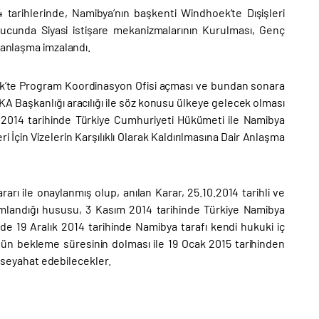
tarihlerinde, Namibya’nın başkenti Windhoek’te Dışişleri
sonucunda Siyasi istişare mekanizmalarının Kurulması, Genç
 anlaşma imzalandı.
oek’te Program Koordinasyon Ofisi açması ve bundan sonara
İKA Başkanlığı aracılığı ile söz konusu ülkeye gelecek olması
 2014 tarihinde Türkiye Cumhuriyeti Hükümeti ile Namibya
çin Vizelerin Karşılıklı Olarak Kaldırılmasına Dair Anlaşma
rı ile onaylanmış olup, anılan Karar, 25.10.2014 tarihli ve
mamlandığı hususu, 3 Kasım 2014 tarihinde Türkiye Namibya
inde 19 Aralık 2014 tarihinde Namibya tarafı kendi hukuki iç
gün bekleme süresinin dolması ile 19 Ocak 2015 tarihinden
ak seyahat edebilecekler.