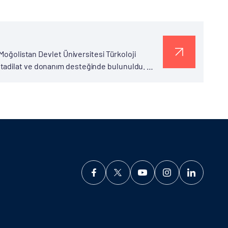
 Moğolistan Devlet Üniversitesi Türkoloji
 tadilat ve donanım desteğinde bulunuldu.
yesinde 2001 yılında TİKA tarafından