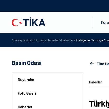
Kur
»
»
»
»
Anasayfa
Basın Odası
Haberler
Haberler
Türkiye ile Namibya Ara
Basın Odası
Tüm Ha
Duyurular
Haberler
Foto Galeri
Türki
Haberler