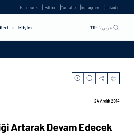
Facebook
Twitter
Youtube
Instagram
Linkedin
leri
İletişim
TR
EN
عربي
24 Aralık 2014
rliği Artarak Devam Edecek