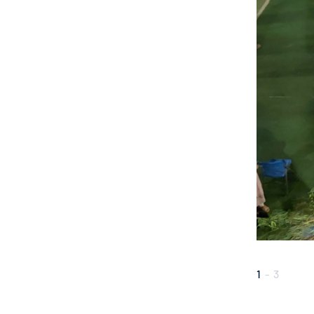
1
-
3