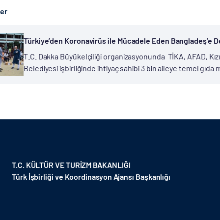
ber
Türkiye’den Koronavirüs ile Mücadele Eden Bangladeş’e D
T.C. Dakka Büyükelçiliği organizasyonunda TİKA, AFAD, Kızı
Belediyesi işbirliğinde ihtiyaç sahibi 3 bin aileye temel gıda
Bangladeş genelinde korona salgını sebebiyle 24 Mart’tan be
T.C. KÜLTÜR VE TURİZM BAKANLIĞI
Türk İşbirliği ve Koordinasyon Ajansı Başkanlığı