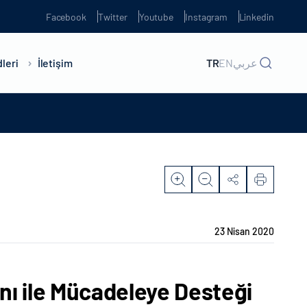
Facebook
Twitter
Youtube
Instagram
Linkedin
leri
İletişim
TR
EN
عربي
23 Nisan 2020
ını ile Mücadeleye Desteği