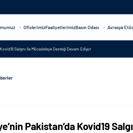
umumuz
Ofislerimiz
Faaliyetlerimiz
Basın Odası
Avrasya Etüd
 Kovid19 Salgını ile Mücadeleye Desteği Devam Ediyor
berler
ye’nin Pakistan’da Kovid19 Salg