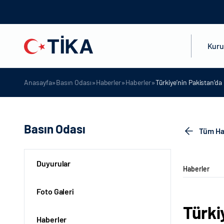
Kur
»
»
»
»
Anasayfa
Basın Odası
Haberler
Haberler
Türkiye’nin Pakistan’da
Basın Odası
Tüm Ha
Duyurular
Haberler
Foto Galeri
Türki
Haberler