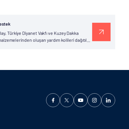
estek
lay, Türkiye Diyanet Vakfı ve Kuzey Dakka
 malzemelerinden oluşan yardım kolileri dağıtıldı.
ri...