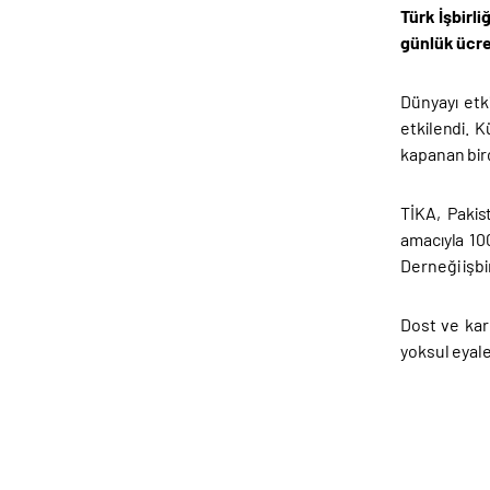
Türk İşbirl
günlük ücret
Dünyayı etk
etkilendi. K
kapanan birç
TİKA, Pakis
amacıyla 100
Derneği işbir
Dost ve kar
yoksul eyale