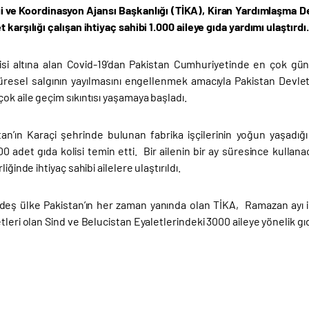
iği ve Koordinasyon Ajansı Başkanlığı (TİKA), Kiran Yardımlaşma D
 karşılığı çalışan ihtiyaç sahibi 1.000 aileye gıda yardımı ulaştırdı.
isi altına alan Covid-19’dan Pakistan Cumhuriyetinde en çok günde
üresel salgının yayılmasını engellenmek amacıyla Pakistan Devleti 
ok aile geçim sıkıntısı yaşamaya başladı.
tan’ın Karaçi şehrinde bulunan fabrika işçilerinin yoğun yaşadığı
0 adet gıda kolisi temin etti. Bir ailenin bir ay süresince kullana
liğinde ihtiyaç sahibi ailelere ulaştırıldı.
deş ülke Pakistan’ın her zaman yanında olan TİKA, Ramazan ayı iç
tleri olan Sind ve Belucistan Eyaletlerindeki 3000 aileye yönelik g