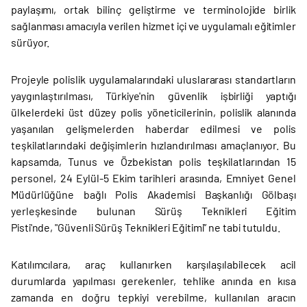
paylaşımı, ortak bilinç geliştirme ve terminolojide birlik
sağlanması amacıyla verilen hizmet içi ve uygulamalı eğitimler
sürüyor.
Projeyle polislik uygulamalarındaki uluslararası standartların
yaygınlaştırılması, Türkiye'nin güvenlik işbirliği yaptığı
ülkelerdeki üst düzey polis yöneticilerinin, polislik alanında
yaşanılan gelişmelerden haberdar edilmesi ve polis
teşkilatlarındaki değişimlerin hızlandırılması amaçlanıyor. Bu
kapsamda, Tunus ve Özbekistan polis teşkilatlarından 15
personel, 24 Eylül-5 Ekim tarihleri arasında, Emniyet Genel
Müdürlüğüne bağlı Polis Akademisi Başkanlığı Gölbaşı
yerleşkesinde bulunan Sürüş Teknikleri Eğitim
Pisti'nde, "Güvenli Sürüş Teknikleri Eğitimi” ne tabi tutuldu.
Katılımcılara, araç kullanırken karşılaşılabilecek acil
durumlarda yapılması gerekenler, tehlike anında en kısa
zamanda en doğru tepkiyi verebilme, kullanılan aracın