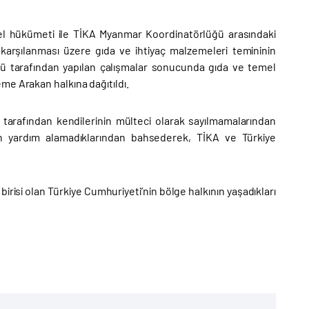
el hükümeti ile TİKA Myanmar Koordinatörlüğü arasındaki
 karşılanması üzere gıda ve ihtiyaç malzemeleri temininin
ü tarafından yapılan çalışmalar sonucunda gıda ve temel
me Arakan halkına dağıtıldı.
r tarafından kendilerinin mülteci olarak sayılmamalarından
an yardım alamadıklarından bahsederek, TİKA ve Türkiye
risi olan Türkiye Cumhuriyeti’nin bölge halkının yaşadıkları