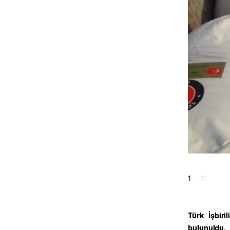
1
-
11
Türk İşbir
bulunuldu.