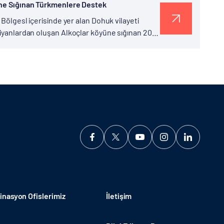
yüne Sığınan Türkmenlere Destek
 Bölgesl içerisinde yer alan Dohuk vilayeti
stiyanlardan oluşan Alkoçlar köyüne sığınan 200
ığı...
nasyon Ofislerimiz
İletişim