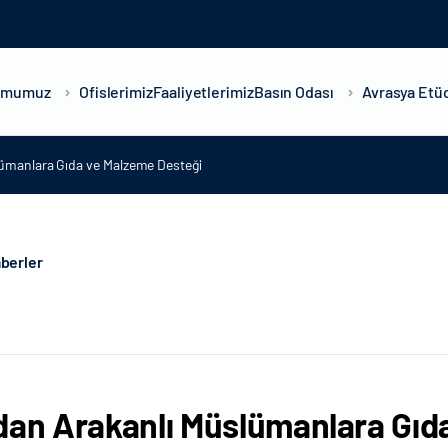
umumuz
Ofislerimiz
Faaliyetlerimiz
Basın Odası
Avrasya Etüd
lümanlara Gıda ve Malzeme Desteği
berler
dan Arakanlı Müslümanlara Gıd