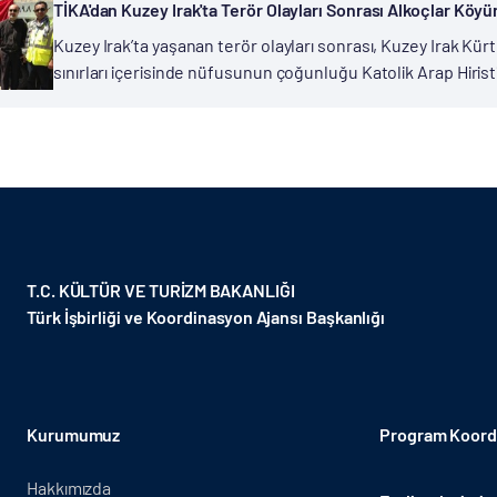
TİKA'dan Kuzey Irak'ta Terör Olayları Sonrası Alkoçlar Kö
Kuzey Irak’ta yaşanan terör olayları sonrası, Kuzey Irak Kürt
sınırları içerisinde nüfusunun çoğunluğu Katolik Arap Hiri
Türkmen aileye Türk İşbirliği ve Koordinasyon Ajansı Başkanl
T.C. KÜLTÜR VE TURİZM BAKANLIĞI
Türk İşbirliği ve Koordinasyon Ajansı Başkanlığı
Kurumumuz
Program Koordi
Hakkımızda