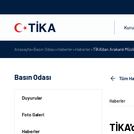
Kur
»
»
»
»
Anasayfa
Basın Odası
Haberler
Haberler
TİKA'dan Arakanlı Müs
Basın Odası
Tüm Ha
Duyurular
Haberler
Foto Galeri
TİKA'
Haberler