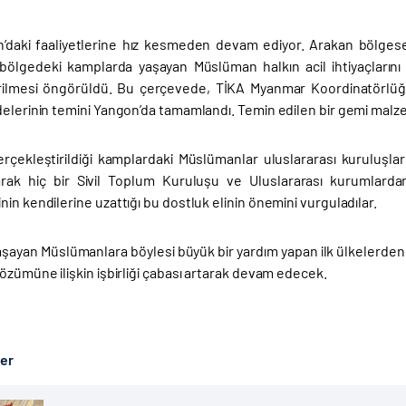
’daki faaliyetlerine hız kesmeden devam ediyor. Arakan bölges
e bölgedeki kamplarda yaşayan Müslüman halkın acil ihtiyaçlarını
rilmesi öngörüldü. Bu çerçevede, TİKA Myanmar Koordinatörlüğ
elerinin temini Yangon’da tamamlandı. Temin edilen bir gemi malze
erçekleştirildiği kamplardaki Müslümanlar uluslararası kuruluşla
arak hiç bir Sivil Toplum Kuruluşu ve Uluslararası kurumlard
in kendilerine uzattığı bu dostluk elinin önemini vurguladılar.
şayan Müslümanlara böylesi büyük bir yardım yapan ilk ülkelerden bi
özümüne ilişkin işbirliği çabası artarak devam edecek.
ber