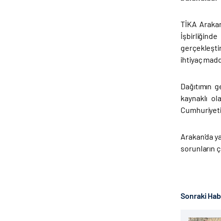
TİKA Arakan
İşbirliğind
gerçekleşti
ihtiyaç madd
Dağıtımın g
kaynaklı ol
Cumhuriyetin
Arakan’da ya
sorunların ç
Sonraki Ha