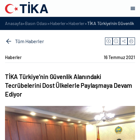
»
»
»
»
Anasayfa
Basın Odası
Haberler
Haberler
TİKA Türkiye’nin Güvenlik Al
Tüm Haberler
Haberler
16 Temmuz 2021
TİKA Türkiye’nin Güvenlik Alanındaki
Tecrübelerini Dost Ülkelerle Paylaşmaya Devam
Ediyor