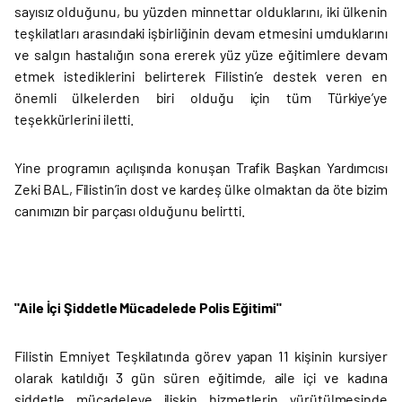
sayısız olduğunu, bu yüzden minnettar olduklarını, iki ülkenin
teşkilatları arasındaki işbirliğinin devam etmesini umduklarını
ve salgın hastalığın sona ererek yüz yüze eğitimlere devam
etmek istediklerini belirterek Filistin’e destek veren en
önemli ülkelerden biri olduğu için tüm Türkiye’ye
teşekkürlerini iletti.
Yine programın açılışında konuşan Trafik Başkan Yardımcısı
Zeki BAL, Filistin’in dost ve kardeş ülke olmaktan da öte bizim
canımızın bir parçası olduğunu belirtti.
"Aile İçi Şiddetle Mücadelede Polis Eğitimi"
Filistin Emniyet Teşkilatında görev yapan 11 kişinin kursiyer
olarak katıldığı 3 gün süren eğitimde, aile içi ve kadına
şiddetle mücadeleye ilişkin hizmetlerin yürütülmesinde