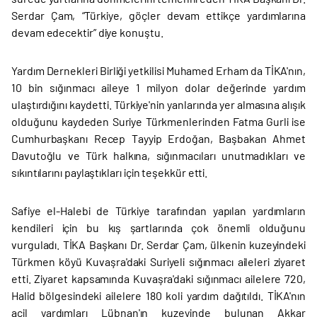
Serdar Çam, “Türkiye, göçler devam ettikçe yardımlarına
devam edecektir” diye konuştu.
Yardım Dernekleri Birliği yetkilisi Muhamed Erham da TİKA'nın,
10 bin sığınmacı aileye 1 milyon dolar değerinde yardım
ulaştırdığını kaydetti. Türkiye'nin yanlarında yer almasına alışık
olduğunu kaydeden Suriye Türkmenlerinden Fatma Gurli ise
Cumhurbaşkanı Recep Tayyip Erdoğan, Başbakan Ahmet
Davutoğlu ve Türk halkına, sığınmacıları unutmadıkları ve
sıkıntılarını paylaştıkları için teşekkür etti.
Safiye el-Halebi de Türkiye tarafından yapılan yardımların
kendileri için bu kış şartlarında çok önemli olduğunu
vurguladı. TİKA Başkanı Dr. Serdar Çam, ülkenin kuzeyindeki
Türkmen köyü Kuvaşra'daki Suriyeli sığınmacı aileleri ziyaret
etti. Ziyaret kapsamında Kuvaşra'daki sığınmacı ailelere 720,
Halid bölgesindeki ailelere 180 koli yardım dağıtıldı. TİKA'nın
acil yardımları Lübnan'ın kuzeyinde bulunan Akkar