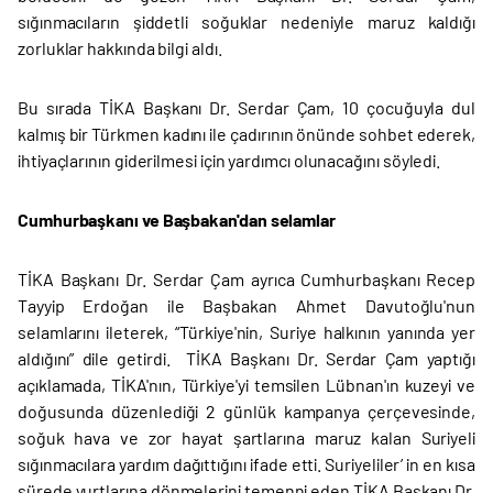
sığınmacıların şiddetli soğuklar nedeniyle maruz kaldığı
zorluklar hakkında bilgi aldı.
Bu sırada TİKA Başkanı Dr. Serdar Çam, 10 çocuğuyla dul
kalmış bir Türkmen kadını ile çadırının önünde sohbet ederek,
ihtiyaçlarının giderilmesi için yardımcı olunacağını söyledi.
Cumhurbaşkanı ve Başbakan'dan selamlar
TİKA Başkanı Dr. Serdar Çam ayrıca Cumhurbaşkanı Recep
Tayyip Erdoğan ile Başbakan Ahmet Davutoğlu'nun
selamlarını ileterek, “Türkiye'nin, Suriye halkının yanında yer
aldığını” dile getirdi. TİKA Başkanı Dr. Serdar Çam yaptığı
açıklamada, TİKA'nın, Türkiye'yi temsilen Lübnan'ın kuzeyi ve
doğusunda düzenlediği 2 günlük kampanya çerçevesinde,
soğuk hava ve zor hayat şartlarına maruz kalan Suriyeli
sığınmacılara yardım dağıttığını ifade etti. Suriyeliler’ in en kısa
sürede yurtlarına dönmelerini temenni eden TİKA Başkanı Dr.