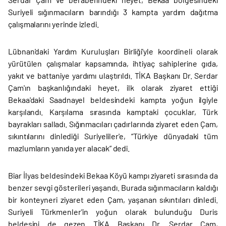
Suriyeli sığınmacıların barındığı 3 kampta yardım dağıtma
çalışmalarını yerinde izledi.
Lübnan'daki Yardım Kuruluşları Birliği'yle koordineli olarak
yürütülen çalışmalar kapsamında, ihtiyaç sahiplerine gıda,
yakıt ve battaniye yardımı ulaştırıldı. TİKA Başkanı Dr. Serdar
Çam'ın başkanlığındaki heyet, ilk olarak ziyaret ettiği
Bekaa'daki Saadnayel beldesindeki kampta yoğun ilgiyle
karşılandı. Karşılama sırasında kamptaki çocuklar, Türk
bayrakları salladı. Sığınmacıları çadırlarında ziyaret eden Çam,
sıkıntılarını dinlediği Suriyeliler'e, “Türkiye dünyadaki tüm
mazlumların yanıda yer alacak” dedi.
Biar İlyas beldesindeki Bekaa Köyü kampı ziyareti sırasında da
benzer sevgi gösterileri yaşandı. Burada sığınmacıların kaldığı
bir konteyneri ziyaret eden Çam, yaşanan sıkıntıları dinledi.
Suriyeli Türkmenler'in yoğun olarak bulunduğu Duris
beldesini de gezen TİKA Başkanı Dr. Serdar Çam,