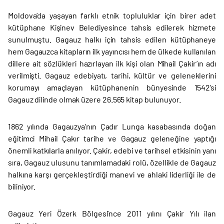
Moldova’da yaşayan farklı etnik topluluklar için birer adet
kütüphane Kişinev Belediyesince tahsis edilerek hizmete
sunulmuştu. Gagauz halkı için tahsis edilen kütüphaneye
hem Gagauzca kitapların ilk yayıncısı hem de ülkede kullanılan
dillere ait sözlükleri hazırlayan ilk kişi olan Mihail Çakir’ın adı
verilmişti. Gagauz edebiyatı, tarihi, kültür ve geleneklerini
korumayı amaçlayan kütüphanenin bünyesinde 1542’si
Gagauz dilinde olmak üzere 26.565 kitap bulunuyor.
1862 yılında Gagauzya'nın Çadır Lunga kasabasında doğan
eğitimci Mihail Çakır tarihe ve Gagauz geleneğine yaptığı
önemli katkılarla anılıyor. Çakir, edebi ve tarihsel etkisinin yanı
sıra, Gagauz ulusunu tanımlamadaki rolü, özellikle de Gagauz
halkına karşı gerçekleştirdiği manevi ve ahlaki liderliği ile de
biliniyor.
Gagauz Yeri Özerk Bölgesi’nce 2011 yılını Çakir Yılı ilan