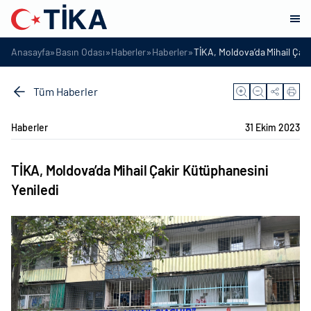
»
»
»
»
Anasayfa
Basın Odası
Haberler
Haberler
TİKA, Moldova’da Mihail Çaki
Tüm Haberler
Haberler
31 Ekim 2023
TİKA, Moldova’da Mihail Çakir Kütüphanesini
Yeniledi