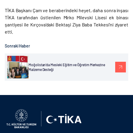
TİKA Başkanı Çam ve beraberindeki heyet, daha sonra inşası
TİKA tarafından üstlenilen Mirko Milevski Lisesi ek binası
şantiyesi ile Kırçova’daki Bektaşi Ziya Baba Tekkesi’ni ziyaret
etti.
Sonraki Haber
Moğolistan'da Mesleki Eğitim ve Öğretim Merkezine
Malzeme Desteği