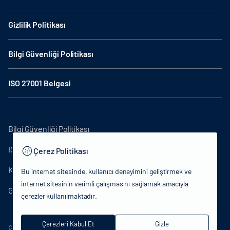
Gizlilik Politikası
Bilgi Güvenliği Politikası
ISO 27001 Belgesi
Bilgi Güvenliği Politikası
ISO27001
Çerez Politikası
KVKK Aydınlatma Metni
Bu internet sitesinde, kullanıcı deneyimini geliştirmek ve
internet sitesinin verimli çalışmasını sağlamak amacıyla
Gizlilik Politikası
çerezler kullanılmaktadır.
Çerezleri Kabul Et
Gizle
© 2024 T.C.Kütlür ve Turizm Bakanlığı - Tüm hakları saklıdır.