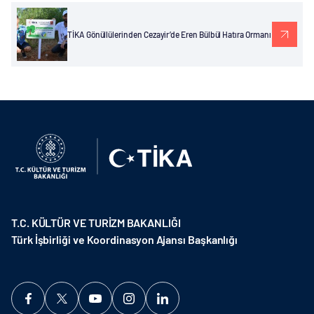
TİKA Gönüllülerinden Cezayir’de Eren Bülbül Hatıra Ormanı
T.C. KÜLTÜR VE TURİZM BAKANLIĞI
Türk İşbirliği ve Koordinasyon Ajansı Başkanlığı