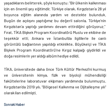
yaşadıklarını belirterek, şöyle konuştu: "Bir ülkenin kalkınması
için en önemli şey eğitimdir. Türkiye olarak, Kırgızistan'a 28 yıl
boyunca eğitim alanında yardım ve destekte bulunduk.
Bugün de açılışını yaptığımız bu değerli salonla, Türkiye'nin
Kırgızistan'a yaptığı yardımını devam ettirdiğini görüyoruz."
Fırat, TİKA Bişkek Program Koordinatörü Muslu ve ekibine de
teşekkür etti. Ankara ve İstanbul'da ilgililerle ile canlı
görüntülü bağlantının yapıldığı etkinlikte, Büyükelçi ve TİKA
Bişkek Program Koordinatörü'ne Kırgız kalpağı giydirildi ve
doğa resimlerin yer aldığı albüm hediye edildi.
TİKA, üniversitede daha önce Türk Kültür Merkezi'ni kurmuş
ve üniversitenin kimya, fizik ve biyoloji mühendisliği
fakültelerine laboratuvar ekipmanı yardımında bulunmuştu.
Kırgızistan'da 2019 yılı, "Bölgesel Kalkınma ve Dijitalleşme yılı"
olarak ilan edilmişti.
Sonraki Haber