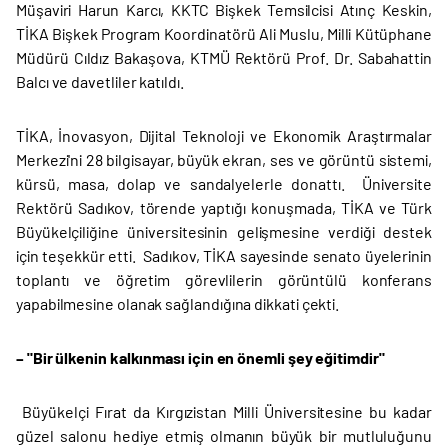
Müşaviri Harun Karcı, KKTC Bişkek Temsilcisi Atınç Keskin,
TİKA Bişkek Program Koordinatörü Ali Muslu, Milli Kütüphane
Müdürü Cıldız Bakaşova, KTMÜ Rektörü Prof. Dr. Sabahattin
Balcı ve davetliler katıldı.
TİKA, İnovasyon, Dijital Teknoloji ve Ekonomik Araştırmalar
Merkezi'ni 28 bilgisayar, büyük ekran, ses ve görüntü sistemi,
kürsü, masa, dolap ve sandalyelerle donattı. Üniversite
Rektörü Sadıkov, törende yaptığı konuşmada, TİKA ve Türk
Büyükelçiliğine üniversitesinin gelişmesine verdiği destek
için teşekkür etti. Sadıkov, TİKA sayesinde senato üyelerinin
toplantı ve öğretim görevlilerin görüntülü konferans
yapabilmesine olanak sağlandığına dikkati çekti.
– "Bir ülkenin kalkınması için en önemli şey eğitimdir"
Büyükelçi Fırat da Kırgızistan Milli Üniversitesine bu kadar
güzel salonu hediye etmiş olmanın büyük bir mutluluğunu