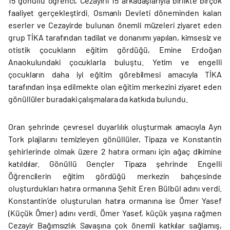
15 gönüllü öğrenci, Cezayirli 15 arkadaşlarıyla birlikte birçok
faaliyet gerçekleştirdi. Osmanlı Devleti döneminden kalan
eserler ve Cezayirde bulunan önemli müzeleri ziyaret eden
grup TİKA tarafından tadilat ve donanımı yapılan, kimsesiz ve
otistik çocukların eğitim gördüğü, Emine Erdoğan
Anaokulundaki çocuklarla buluştu. Yetim ve engelli
çocukların daha iyi eğitim görebilmesi amacıyla TİKA
tarafından inşa edilmekte olan eğitim merkezini ziyaret eden
gönüllüler buradaki çalışmalara da katkıda bulundu.
Oran şehrinde çevresel duyarlılık oluşturmak amacıyla Ayn
Tork plajlarını temizleyen gönüllüler, Tipaza ve Konstantin
şehirlerinde olmak üzere 2 hatıra ormanı için ağaç dikimine
katıldılar. Gönüllü Gençler Tipaza şehrinde Engelli
Öğrencilerin eğitim gördüğü merkezin bahçesinde
oluşturdukları hatıra ormanına Şehit Eren Bülbül adını verdi.
Konstantin’de oluşturulan hatıra ormanına ise Ömer Yasef
(Küçük Ömer) adını verdi. Ömer Yasef, küçük yaşına rağmen
Cezayir Bağımsızlık Savaşına çok önemli katkılar sağlamış,