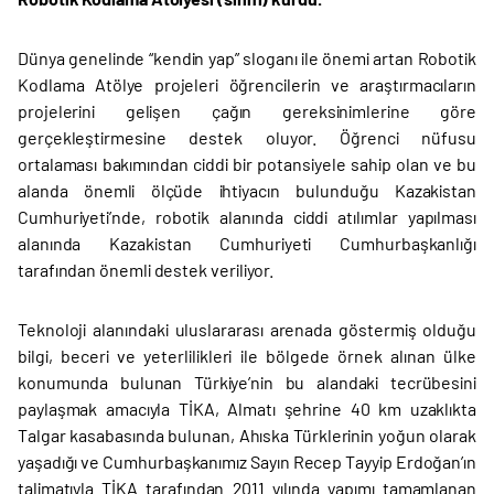
Dünya genelinde “kendin yap” sloganı ile önemi artan Robotik
Kodlama Atölye projeleri öğrencilerin ve araştırmacıların
projelerini gelişen çağın gereksinimlerine göre
gerçekleştirmesine destek oluyor. Öğrenci nüfusu
ortalaması bakımından ciddi bir potansiyele sahip olan ve bu
alanda önemli ölçüde ihtiyacın bulunduğu Kazakistan
Cumhuriyeti’nde, robotik alanında ciddi atılımlar yapılması
alanında Kazakistan Cumhuriyeti Cumhurbaşkanlığı
tarafından önemli destek veriliyor.
Teknoloji alanındaki uluslararası arenada göstermiş olduğu
bilgi, beceri ve yeterlilikleri ile bölgede örnek alınan ülke
konumunda bulunan Türkiye’nin bu alandaki tecrübesini
paylaşmak amacıyla TİKA, Almatı şehrine 40 km uzaklıkta
Talgar kasabasında bulunan, Ahıska Türklerinin yoğun olarak
yaşadığı ve Cumhurbaşkanımız Sayın Recep Tayyip Erdoğan’ın
talimatıyla TİKA tarafından 2011 yılında yapımı tamamlanan