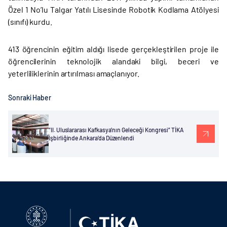
Özel 1 No’lu Talgar Yatılı Lisesinde Robotik Kodlama Atölyesi
(sınıfı) kurdu.
413 öğrencinin eğitim aldığı lisede gerçekleştirilen proje ile
öğrencilerinin teknolojik alandaki bilgi, beceri ve
yeterliliklerinin artırılması amaçlanıyor.
Sonraki Haber
“II. Uluslararası Kafkasya’nın Geleceği Kongresi” TİKA
İşbirliğinde Ankara’da Düzenlendi