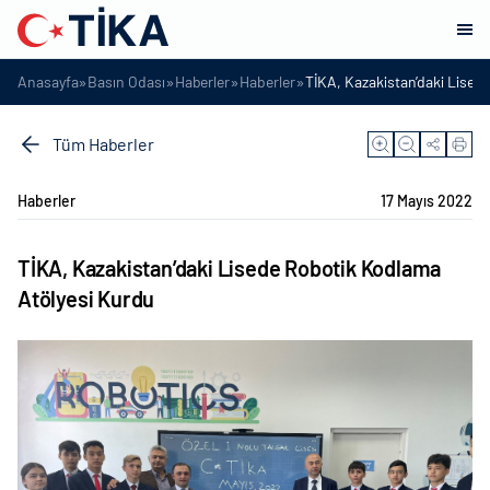
»
»
»
»
Anasayfa
Basın Odası
Haberler
Haberler
TİKA, Kazakistan’daki Lised
Tüm Haberler
Haberler
17 Mayıs 2022
TİKA, Kazakistan’daki Lisede Robotik Kodlama
Atölyesi Kurdu