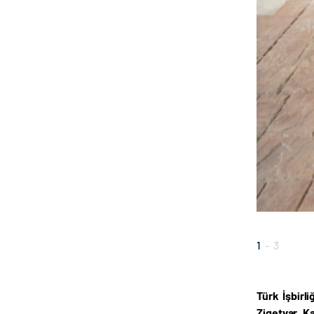
1
-
3
Türk İşbirl
Zigetvar Ka