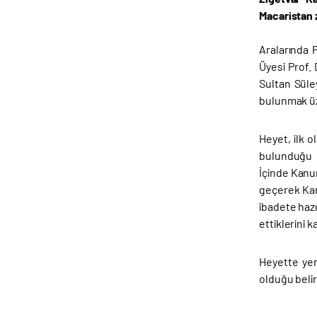
Macaristan 
Aralarında 
Üyesi Prof.
Sultan Süle
bulunmak üze
Heyet, ilk 
bulunduğu ş
İçinde Kanun
geçerek Kan
ibadete hazı
ettiklerini k
Heyette yer
olduğu belir