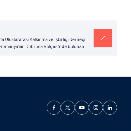
yla Uluslararası Kalkınma ve İşbirliği Derneği
ri Romanya’nın Dobruca Bölgesi’nde bulunan
i. Hoca Ahmet Yesevi dervişlerinden olup Hacı