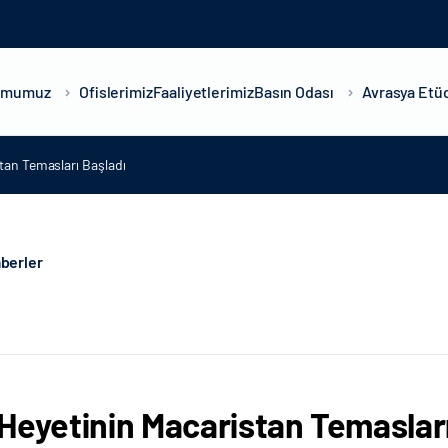
umumuz
Ofislerimiz
Faaliyetlerimiz
Basın Odası
Avrasya Etüd
tan Temasları Başladı
berler
Heyetinin Macaristan Temasları