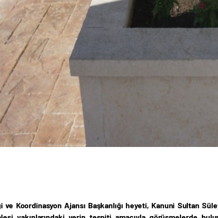
iği ve Koordinasyon Ajansı Başkanlığı heyeti, Kanuni Sultan Süle
lesi yakınlarındaki yerin tespiti amacıyla görüşmelerde bulu