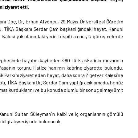
 ziyaret etti.
anı Doç. Dr. Erhan Afyoncu, 29 Mayıs Üniversitesi Öğretim
u, TİKA Başkanı Serdar Çam başkanlığındaki heyet, Kanuni
r Kalesi yakınlarındaki yerin tespiti amacıyla görüşmelerde
 cephesinde hayatını kaybeden 480 Türk askerinin mezarının
 Paşa’nın torunu Hatice hanımın kabrine ziyarette bulundu.
k Parkı’nı ziyaret eden heyet, daha sonra Zigetvar Kalesi’ne
tı. TİKA Başkanı Dr. Serdar Çam yaptığı açıklamada, henüz
temas kurduklarını ve bu konuda olumlu bir sonuç almayı ümit
, Kanuni Sultan Süleyman’ın kalbi ve iç organlarının gömülü
ı bilgi alışverişinde bulunacak.