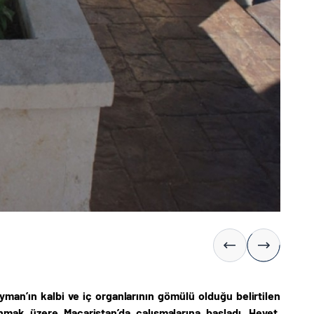
yman’ın kalbi ve iç organlarının gömülü olduğu belirtilen
nmak üzere Macaristan’da çalışmalarına başladı. Heyet,