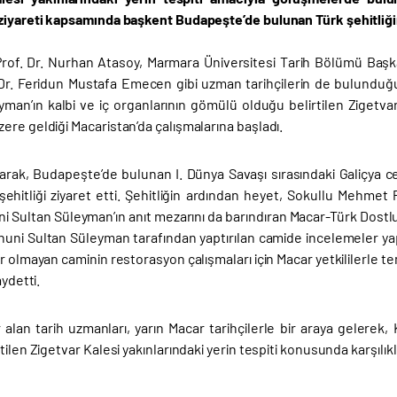
ziyareti kapsamında başkent Budapeşte’de bulunan Türk şehitliğini
Prof. Dr. Nurhan Atasoy, Marmara Üniversitesi Tarih Bölümü Başk
 Dr. Feridun Mustafa Emecen gibi uzman tarihçilerin de bulunduğ
yman’ın kalbi ve iç organlarının gömülü olduğu belirtilen Zigetva
re geldiği Macaristan’da çalışmalarına başladı.
olarak, Budapeşte’de bulunan I. Dünya Savaşı sırasındaki Galiçya
ehitliği ziyaret etti. Şehitliğin ardından heyet, Sokullu Mehmet
i Sultan Süleyman’ın anıt mezarını da barındıran Macar-Türk Dostlu
uni Sultan Süleyman tarafından yaptırılan camide incelemeler yap
r olmayan caminin restorasyon çalışmaları için Macar yetkililerle 
aydetti.
 alan tarih uzmanları, yarın Macar tarihçilerle bir araya gelerek
tilen Zigetvar Kalesi yakınlarındaki yerin tespiti konusunda karşılıkl