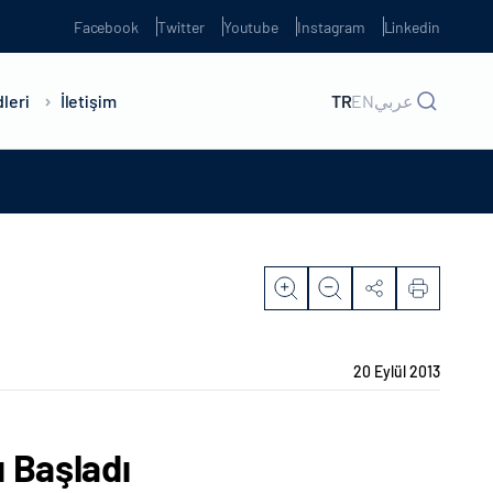
Facebook
Twitter
Youtube
Instagram
Linkedin
leri
İletişim
TR
EN
عربي
20 Eylül 2013
 Başladı