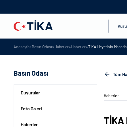
Kur
»
»
»
»
Anasayfa
Basın Odası
Haberler
Haberler
TİKA Heyetinin Macaris
Basın Odası
Tüm Ha
Duyurular
Haberler
Foto Galeri
TİKA 
Haberler