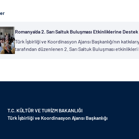
ber
Romanya'da 2. Sarı Saltuk Buluşması Etkinliklerine Destek
Türk İşbirliği ve Koordinasyon Ajansı Başkanlığı’nın katkıları
tarafından düzenlenen 2. Sarı Saltuk Buluşması etkinlikle
Köstence şehrindeki Babadağ Kasabası’nda gerçekleştirild
Bektaş-ı...
T.C. KÜLTÜR VE TURİZM BAKANLIĞI
Türk İşbirliği ve Koordinasyon Ajansı Başkanlığı