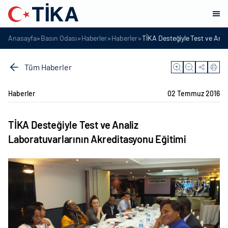
»
»
»
»
Anasayfa
Basın Odası
Haberler
Haberler
TİKA Desteğiyle Test ve Anal
Tüm Haberler
Haberler
02 Temmuz 2016
TİKA Desteğiyle Test ve Analiz
Laboratuvarlarının Akreditasyonu Eğitimi