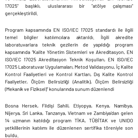
17025" başlıklı, uluslararası bir "atölye çalışması"
gerçekleştirildi.
Program kapsamında EN ISO/IEC 17025 standardı ile ilgili
temel bilgiler katılımcılara aktarıldı. İlgili akredite
laboratuvarlara teknik gezilerin de yapıldığı program
kapsamında “Kalite Yönetim Sistemleri ve Akreditasyon, EN
ISO/IEC 17025 Akreditasyon Teknik Koşulları, EN ISO/IEC
17025 Laboratuvar Uygulamaları, Metod Validasyonu, İç Kalite
Kontrol Faaliyetleri ve Kontrol Kartları, Dış Kalite Kontrol
Faaliyetler, Ölçüm Belirsizliği (Analitik), Ölçüm Belirsizliği
(Mekanik ve Fiziksel)” konularında sunum düzenlendi
Bosna Hersek, Fildişi Sahili, Etiyopya, Kenya, Namibya,
Nijerya, Sri Lanka, Tanzanya, Vietnam ve Zambiya’dan gelen
14 uzmanın katıldığı program TİKA, TÜBİTAK ve UNIDO
yetkililerinin katılımı ile düzenlenen sertifika töreniyle son
buldu.