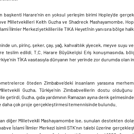
n başkenti Harare'nin en yoksul yerleşim birimi Hopley'de gerçek
bve Milletvekilleri Keith Guzha ve Shadreck Mashayamombe, Hop
ami İlimler Merkezi yetkilileri ile TIKA Heyeti'nin yanı sıra bölge hal
inde un, pirinç, şeker, çay, yağ, kahvaltılık yiyecek, meyve suyu 
lere teslim edildi. T.C. Harare Büyükelçisi Eriş konuşmasında, böl
Türkiye'nin TİKA vasıtasıyla dünyanın her yerinde zor durumda olan
lometrelerce öteden Zimbabve'deki insanların yarasına merhem
illetvekili Guzha, Türkiye'nin Zimbabvelilerin dostu olduğun
dile getirdi. Guzha, gıda yardımının Ramazan ayına denk gelmesinden
 daha çok proje gerçekleştirmesi temennisinde bulundu.
lan diğer Milletvekili Mashayamombe ise, sunulan destekten dola
babve İslami İlimler Merkezi isimli STK'nın talebi üzerine gerçekl