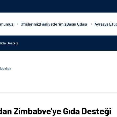
umumuz
Ofislerimiz
Faaliyetlerimiz
Basın Odası
Avrasya Etüd
Gıda Desteği
berler
dan Zimbabve'ye Gıda Desteği