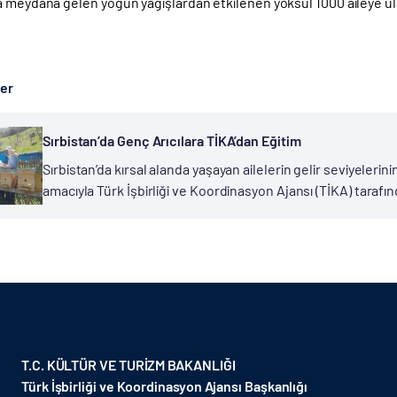
 meydana gelen yoğun yağışlardan etkilenen yoksul 1000 aileye ulaş
ber
Sırbistan’da Genç Arıcılara TİKA’dan Eğitim
Sırbistan’da kırsal alanda yaşayan ailelerin gelir seviyelerini
amacıyla Türk İşbirliği ve Koordinasyon Ajansı (TİKA) tarafı
başlatılan Genç Arıcıların Yetiştirilmesi Projesi, yerinde ya
T.C. KÜLTÜR VE TURİZM BAKANLIĞI
Türk İşbirliği ve Koordinasyon Ajansı Başkanlığı