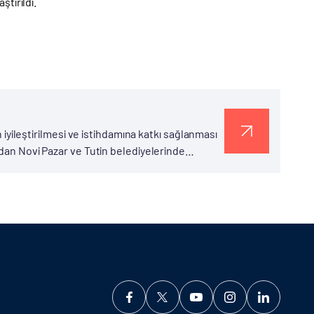
tırıldı.
n iyileştirilmesi ve istihdamına katkı sağlanması
ndan Novi Pazar ve Tutin belediyelerinde
pılan incelemeler ve düzenlenen...