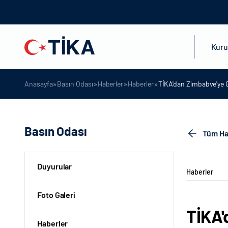
Kur
»
»
»
»
Anasayfa
Basın Odası
Haberler
Haberler
TİKA'dan Zimbabve'ye 
Basın Odası
Tüm Ha
Duyurular
Haberler
Foto Galeri
TİKA'
Haberler