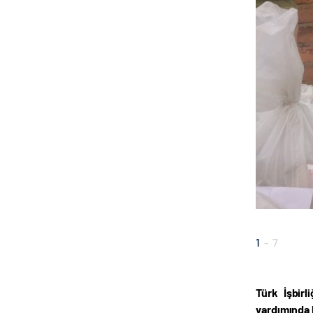
1
-
7
Türk İşbirl
yardımında 