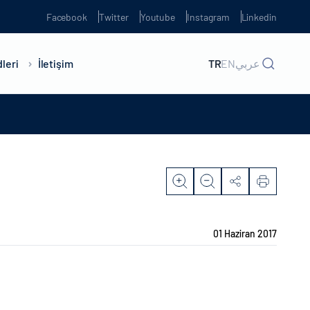
Facebook
Twitter
Youtube
Instagram
Linkedin
leri
İletişim
TR
EN
عربي
01 Haziran 2017