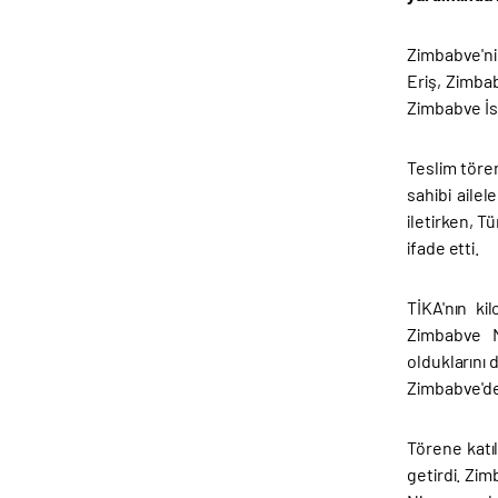
Zimbabve'ni
Eriş, Zimba
Zimbabve İsl
Teslim tören
sahibi aile
iletirken, 
ifade etti.
TİKA'nın ki
Zimbabve M
olduklarını 
Zimbabve'de
Törene katı
getirdi. Zim