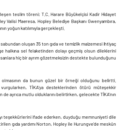
leşen teslim töreni; T.C. Harare Büyükelçisi Kadir Hidayet
ley Valisi Maeresa, Hopley Belediye Başkanı Gwenyambıra,
kının yoğun katılımıyla gerçekleşti.
ve sabundan oluşan 35 ton gıda ve temizlik malzemesi ihtiyaç
ge halkına sel felaketinden dolayı geçmiş olsun dileklerini
 insanlara hiç bir ayrım gözetmeksizin destekte bulunduğunu
 olmasının da bunun güzel bir örneği olduğunu belirtti.
u vurgularken, TİKA'ya desteklerinden ötürü müteşekkir
 de ayrıca mutlu olduklarını belirtirken, gelecekte TİKA'nın
yı teşekkürlerini ifade ederken, duyduğu memnuniyeti dile
eştirilen gıda yardımı Norton, Hopley ile Hurungve'de meskûn