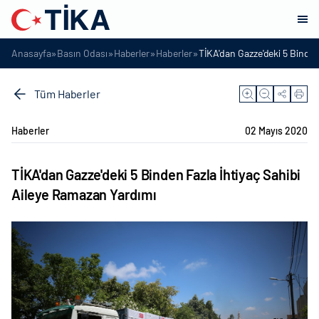
»
»
»
»
Anasayfa
Basın Odası
Haberler
Haberler
TİKA'dan Gazze'deki 5 Binden
Tüm Haberler
Haberler
02 Mayıs 2020
TİKA'dan Gazze'deki 5 Binden Fazla İhtiyaç Sahibi
Aileye Ramazan Yardımı