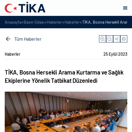
»
»
»
»
Anasayfa
Basın Odası
Haberler
Haberler
TİKA, Bosna Hersekli Arama 
Tüm Haberler
Haberler
25 Eylül 2023
TİKA, Bosna Hersekli Arama Kurtarma ve Sağlık
Ekiplerine Yönelik Tatbikat Düzenledi