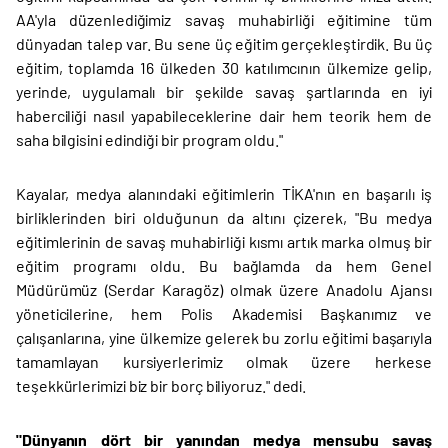
AA'yla düzenlediğimiz savaş muhabirliği eğitimine tüm
dünyadan talep var. Bu sene üç eğitim gerçekleştirdik. Bu üç
eğitim, toplamda 16 ülkeden 30 katılımcının ülkemize gelip,
yerinde, uygulamalı bir şekilde savaş şartlarında en iyi
haberciliği nasıl yapabileceklerine dair hem teorik hem de
saha bilgisini edindiği bir program oldu."
Kayalar, medya alanındaki eğitimlerin TİKA'nın en başarılı iş
birliklerinden biri olduğunun da altını çizerek, "Bu medya
eğitimlerinin de savaş muhabirliği kısmı artık marka olmuş bir
eğitim programı oldu. Bu bağlamda da hem Genel
Müdürümüz (Serdar Karagöz) olmak üzere Anadolu Ajansı
yöneticilerine, hem Polis Akademisi Başkanımız ve
çalışanlarına, yine ülkemize gelerek bu zorlu eğitimi başarıyla
tamamlayan kursiyerlerimiz olmak üzere herkese
teşekkürlerimizi biz bir borç biliyoruz." dedi.
"Dünyanın dört bir yanından medya mensubu savaş