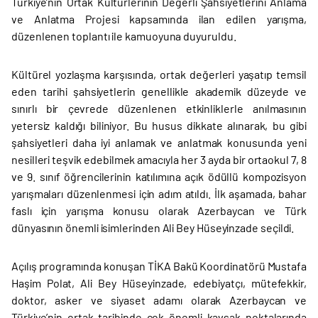
Türkiye’nin Ortak Kültürlerinin Değerli Şahsiyetlerini Anlama
ve Anlatma Projesi kapsamında ilan edilen yarışma,
düzenlenen toplantı ile kamuoyuna duyuruldu.
Kültürel yozlaşma karşısında, ortak değerleri yaşatıp temsil
eden tarihi şahsiyetlerin genellikle akademik düzeyde ve
sınırlı bir çevrede düzenlenen etkinliklerle anılmasının
yetersiz kaldığı biliniyor. Bu husus dikkate alınarak, bu gibi
şahsiyetleri daha iyi anlamak ve anlatmak konusunda yeni
nesilleri teşvik edebilmek amacıyla her 3 ayda bir ortaokul 7, 8
ve 9. sınıf öğrencilerinin katılımına açık ödüllü kompozisyon
yarışmaları düzenlenmesi için adım atıldı. İlk aşamada, bahar
faslı için yarışma konusu olarak Azerbaycan ve Türk
dünyasının önemli isimlerinden Ali Bey Hüseyinzade seçildi.
Açılış programında konuşan TİKA Bakü Koordinatörü Mustafa
Haşim Polat, Ali Bey Hüseyinzade, edebiyatçı, mütefekkir,
doktor, asker ve siyaset adamı olarak Azerbaycan ve
Türkiye’nin ortak tarihinde çok önemli kavşak noktalarında