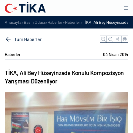
»
»
»
»
Anasayfa
Basın Odası
Haberler
Haberler
TİKA, Ali Bey Hüseyinzade 
Tüm Haberler
Haberler
04 Nisan 2014
TİKA, Ali Bey Hüseyinzade Konulu Kompozisyon
Yarışması Düzenliyor