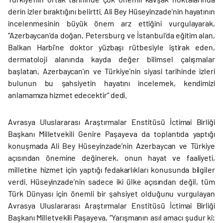
derin izler bıraktığını belirtti. Ali Bey Hüseyinzade’nin hayatının
incelenmesinin büyük önem arz ettiğini vurgulayarak,
“Azerbaycan’da doğan, Petersburg ve İstanbul’da eğitim alan,
Balkan Harbi’ne doktor yüzbaşı rütbesiyle iştirak eden,
dermatoloji alanında kayda değer bilimsel çalışmalar
başlatan, Azerbaycan’ın ve Türkiye’nin siyasi tarihinde izleri
bulunun bu şahsiyetin hayatını incelemek, kendimizi
anlamamıza hizmet edecektir” dedi.
Avrasya Uluslararası Araştırmalar Enstitüsü İctimai Birliği
Başkanı Milletvekili Genire Paşayeva da toplantıda yaptığı
konuşmada Ali Bey Hüseyinzade’nin Azerbaycan ve Türkiye
açısından önemine değinerek, onun hayat ve faaliyeti,
milletine hizmet için yaptığı fedakarlıkları konusunda bilgiler
verdi. Hüseyinzade’nin sadece iki ülke açısından değil, tüm
Türk Dünyası için önemli bir şahsiyet olduğunu vurgulayan
Avrasya Uluslararası Araştırmalar Enstitüsü İctimai Birliği
Başkanı Milletvekili Paşayeva, “Yarışmanın asıl amacı şudur ki;