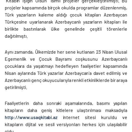
“Kitabın Işığın Olsun” isimli projeler gerçekleştirilmişti. Bu
projeler kapsamında birçok okulda programlar düzenlenmiş,
Türk yazarların kaleme aldığı çocuk kitapları Azerbaycan
Türkçesine uyarlanarak Azerbaycanlı yazarların kitapları ile
birlikte bastırılarak ülke genelinde çeşitli törenlerle
dağıtılmıştı.
Aynı zamanda, Ülkemizde her sene kutlanan 23 Nisan Ulusal
Egemenlik ve Çocuk Bayramı coşkusunu Azerbaycanlı
çocuklara da yaşatmayı hedefleyen faaliyetler kapsamında
Nisan aylarında Türk yazarlar Azerbaycan’a davet edilmiş ve
Azerbaycanlı genç okuyucularıyla renkli etkinliklerde bir araya
getirilmişti.
Faaliyetlerin daha sonraki aşamalarında, basımı yapılan
kitapların daha geniş kitlelere ulaştırılması maksadıyla
http://www.usaqkitabi.az
internet sitesi kuruldu ve
kitapların dijital ve sesli versiyonları herkes için ulaşılabilir
oldu.