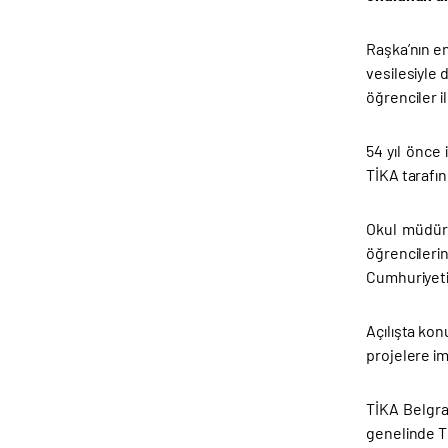
Raşka’nın en
vesilesiyle
öğrenciler i
54 yıl önce
TİKA tarafı
Okul müdürü 
öğrencileri
Cumhuriyeti’
Açılışta kon
projelere imz
TİKA Belgra
genelinde T