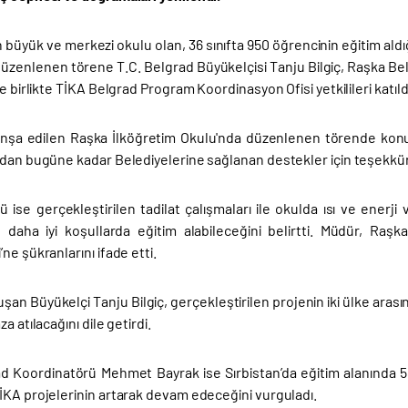
 büyük ve merkezi okulu olan, 36 sınıfta 950 öğrencinin eğitim ald
 düzenlenen törene T.C. Belgrad Büyükelçisi Tanju Bilgiç, Raşka B
le birlikte TİKA Belgrad Program Koordinasyon Ofisi yetkilileri katıld
 inşa edilen Raşka İlköğretim Okulu'nda düzenlenen törende konu
ndan bugüne kadar Belediyelerine sağlanan destekler için teşekkür 
ise gerçekleştirilen tadilat çalışmaları ile okulda ısı ve enerji v
n daha iyi koşullarda eğitim alabileceğini belirtti. Müdür, Raş
ne şükranlarını ifade etti.
uşan Büyükelçi Tanju Bilgiç, gerçekleştirilen projenin iki ülke arasın
a atılacağını dile getirdi.
d Koordinatörü Mehmet Bayrak ise Sırbistan’da eğitim alanında 58 
İKA projelerinin artarak devam edeceğini vurguladı.