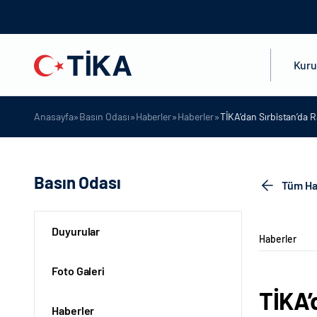
Kur
»
»
»
»
Anasayfa
Basın Odası
Haberler
Haberler
TİKA’dan Sırbistan’da 
Basın Odası
Tüm Ha
Duyurular
Haberler
Foto Galeri
TİKA’
Haberler