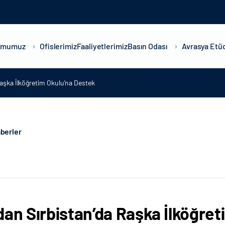
umumuz
Ofislerimiz
Faaliyetlerimiz
Basın Odası
Avrasya Etüd
Raşka İlköğretim Okulu’na Destek
berler
dan Sırbistan’da Raşka İlköğre