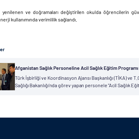
 yenilenen ve doğramaları değiştirilen okulda öğrencilerin güvenl
erji kullanımında verimlilik sağlandı.
ber
Afganistan Sağlık Personeline Acil Sağlık Eğitim Programı
Türk İşbirliği ve Koordinasyon Ajansı Başkanlığı (TİKA) ve T.
Sağlığı Bakanlığı’nda görev yapan personele “Acil Sağlık Eğ
gerçekleştirdiği sağlık projelerine yenilerini eklemeye dev