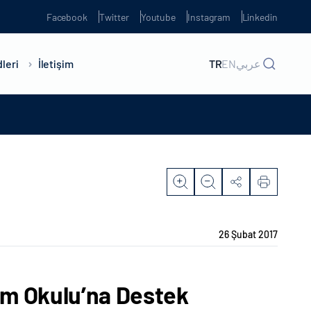
Facebook
Twitter
Youtube
Instagram
Linkedin
leri
İletişim
TR
EN
عربي
26 Şubat 2017
tim Okulu’na Destek