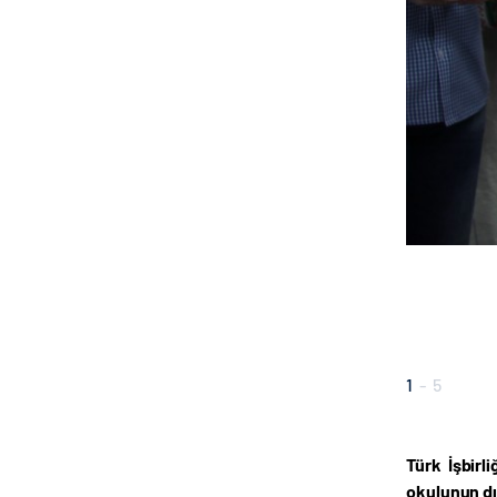
1
-
5
Türk İşbirl
okulunun dı