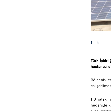
1
-
4
Türk İşbirl
hastanesi o
Bölgenin en
çalışabilmes
110 yataklı
nedeniyle k
ayda ortala