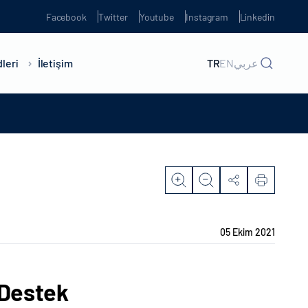
Facebook
Twitter
Youtube
Instagram
Linkedin
leri
İletişim
TR
EN
عربي
05 Ekim 2021
 Destek