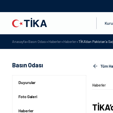
Kur
»
»
»
»
Anasayfa
Basın Odası
Haberler
Haberler
TİKA’dan Pakistan’a Sa
Basın Odası
Tüm Ha
Duyurular
Haberler
Foto Galeri
TİKA’
Haberler