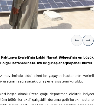
 Paktunva Eyaleti’nin Lakki Marvat Bölgesi’nin en büyük
Bölge Hastanesi’ne 60 Kw’lık güneş enerjisi paneli kurdu.
az mevsiminde ciddi sıkıntılar yaşayan hastanenin verimli
rik üretimini sağlayacak güneş enerji sistemi kuruldu.
leri başta olmak üzere çoğu departman elektrik ihtiyacı
tüm bölümler aktif çalışabilir duruma getirilerek, hastane
rıldı. Çevre dostu yöntem ile üretilen elektrik sayesinde