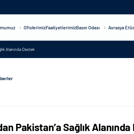
umumuz
Ofislerimiz
Faaliyetlerimiz
Basın Odası
Avrasya Etüd
ğlık Alanında Destek
berler
dan Pakistan’a Sağlık Alanında