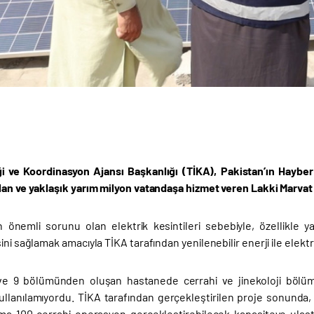
iği ve Koordinasyon Ajansı Başkanlığı (TİKA),
Pakistan’ın Hayber
lan ve yaklaşık yarım milyon vatandaşa hizmet veren Lakki Marvat 
 önemli sorunu olan elektrik kesintileri sebebiyle, özellikle y
ini sağlamak amacıyla TİKA tarafından yenilenebilir enerji ile elekt
 ve 9 bölümünden oluşan hastanede cerrahi ve jinekoloji bölüm
ullanılamıyordu. TİKA tarafından gerçekleştirilen proje sonunda, 
ma 100 cerrahi operasyon gerçekleştirebilecek kapasiteye ulaştı