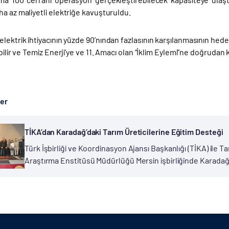
a az maliyetli elektriğe kavuşturuldu.
lektrik ihtiyacının yüzde 90’nından fazlasının karşılanmasının hede
ebilir ve Temiz Enerji’ye ve 11. Amacı olan “İklim Eylemi”ne doğrudan
ber
TİKA’dan Karadağ’daki Tarım Üreticilerine Eğitim Desteği
Türk İşbirliği ve Koordinasyon Ajansı Başkanlığı (TİKA) ile 
Araştırma Enstitüsü Müdürlüğü Mersin işbirliğinde Karadağ’
“Örtü altı Sebze Yetiştiriciliği Eğitimi” gerçekleştirildi. TİKA 