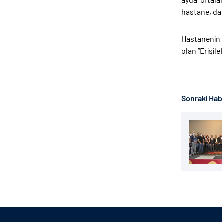
hastane, dah
Hastanenin e
olan “Erişil
Sonraki Ha