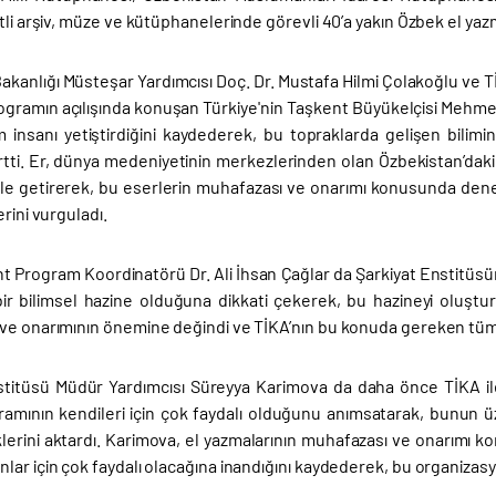
tli arşiv, müze ve kütüphanelerinde görevli 40’a yakın Özbek el yazm
 Bakanlığı Müsteşar Yardımcısı Doç. Dr. Mustafa Hilmi Çolakoğlu ve 
programın açılışında konuşan Türkiye'nin Taşkent Büyükelçisi Mehm
im insanı yetiştirdiğini kaydederek, bu topraklarda gelişen bilim
lirtti. Er, dünya medeniyetinin merkezlerinden olan Özbekistan’dak
le getirerek, bu eserlerin muhafazası ve onarımı konusunda deney
erini vurguladı.
t Program Koordinatörü Dr. Ali İhsan Çağlar da Şarkiyat Enstitüsü
bir bilimsel hazine olduğuna dikkati çekerek, bu hazineyi oluştur
ve onarımının önemine değindi ve TİKA’nın bu konuda gereken tüm
stitüsü Müdür Yardımcısı Süreyya Karimova da daha önce TİKA ile 
ramının kendileri için çok faydalı olduğunu anımsatarak, bunun 
lerini aktardı. Karimova, el yazmalarının muhafazası ve onarımı 
ar için çok faydalı olacağına inandığını kaydederek, bu organizasy