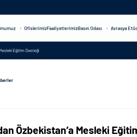
umumuz
Ofislerimiz
Faaliyetlerimiz
Basın Odası
Avrasya Etüd
Mesleki Eğitim Desteği
berler
dan Özbekistan’a Mesleki Eğiti