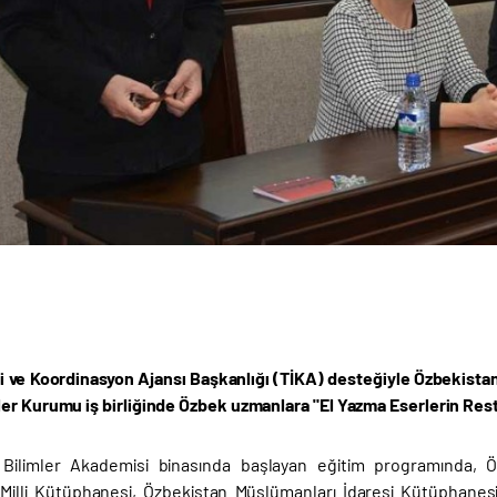
iği ve Koordinasyon Ajansı Başkanlığı (TİKA) desteğiyle Özbekista
er Kurumu iş birliğinde Özbek uzmanlara "El Yazma Eserlerin Rest
 Bilimler Akademisi binasında başlayan eğitim programında, Ö
Milli Kütüphanesi, Özbekistan Müslümanları İdaresi Kütüphanesi,