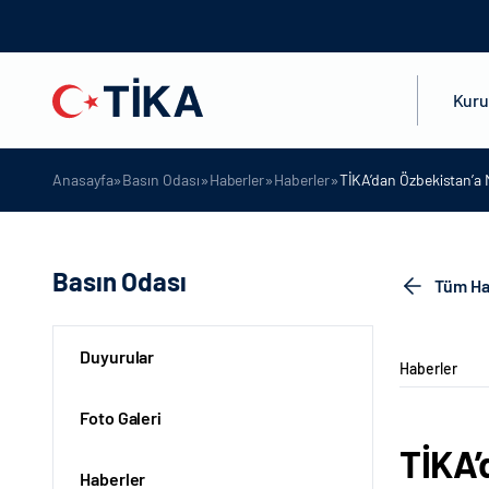
Kur
»
»
»
»
Anasayfa
Basın Odası
Haberler
Haberler
TİKA’dan Özbekistan’a 
Basın Odası
Tüm Ha
Duyurular
Haberler
Foto Galeri
TİKA’
Haberler