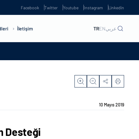
Facebook
Twitter
Youtube
Instagram
Linkedin
leri
İletişim
TR
EN
عربي
10 Mayıs 2019
m Desteği