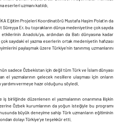
a eserleri uzmanı katıldı.
TİKA Eğitim Projeleri Koordinatörü Mustafa Haşim Polat’ın da
et Süreyya Er, bu toprakların dünya medeniyetine çok sayıda
in etkilerinin Anadolu’ya, ardından da Batı dünyasına kadar
i çok sayıdaki el yazma eserlerin ortak medeniyetin hafızası
imlerini paylaşmak üzere Türkiye'nin tanınmış uzmanlarını
nün sadece Özbekistan için değil tüm Türk ve İslam dünyası
an el yazmalarının gelecek nesillere ulaşması için onların
 yardımı vermeye hazır olduğunu söyledi.
iş birliğinde düzenlenen el yazmalarının onarımına ilişkin
üzerine Özbek kurumlarının da yoğun isteğiyle bu programı
konusunda büyük deneyime sahip Türk uzmanların eğitiminin
ondan dolayı Türkiye’ye teşekkür etti.