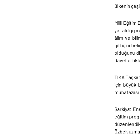
ülkenin çeşi
Milli Eğitim
yer aldığı 
âlim ve bil
gittiğini be
olduğunu di
davet ettikl
TİKA Taşken
için büyük 
muhafazası 
Şarkiyat En
eğitim prog
düzenlendik
Özbek uzmanl