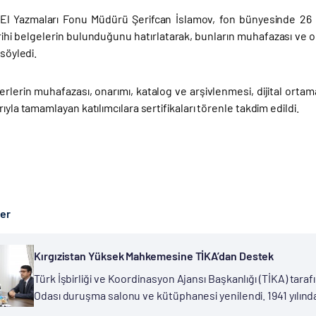
El Yazmaları Fonu Müdürü Şerifcan İslamov, fon bünyesinde 26 b
arihi belgelerin bulunduğunu hatırlatarak, bunların muhafazası ve
 söyledi.
erlerin muhafazası, onarımı, katalog ve arşivlenmesi, dijital orta
rıyla tamamlayan katılımcılara sertifikaları törenle takdim edildi.
ber
Kırgızistan Yüksek Mahkemesine TİKA’dan Destek
Türk İşbirliği ve Koordinasyon Ajansı Başkanlığı (TİKA) ta
Odası duruşma salonu ve kütüphanesi yenilendi. 1941 yılınd
1988 yılında tarih, kültür ve sanat eseri kategorisine...