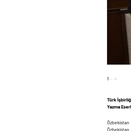
1
-
4
Türk İşbirl
Yazma Eserl
Özbekistan
Özbekistan 