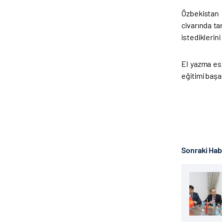
Özbekistan 
civarında t
istediklerini
El yazma es
eğitimi başa
Sonraki Ha