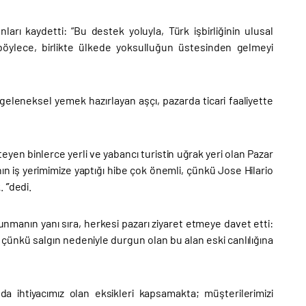
rı kaydetti: “Bu destek yoluyla, Türk işbirliğinin ulusal
böylece, birlikte ülkede yoksulluğun üstesinden gelmeyi
geleneksel yemek hazırlayan aşçı, pazarda ticari faaliyette
eyen binlerce yerli ve yabancı turistin uğrak yeri olan Pazar
'nın iş yerimimize yaptığı hibe çok önemli, çünkü Jose Hilario
.
”
dedi.
sunmanın yanı sıra, herkesi pazarı ziyaret etmeye davet etti:
r, çünkü salgın nedeniyle durgun olan bu alan eski canlılığına
a ihtiyacımız olan eksikleri kapsamakta; müşterilerimizi