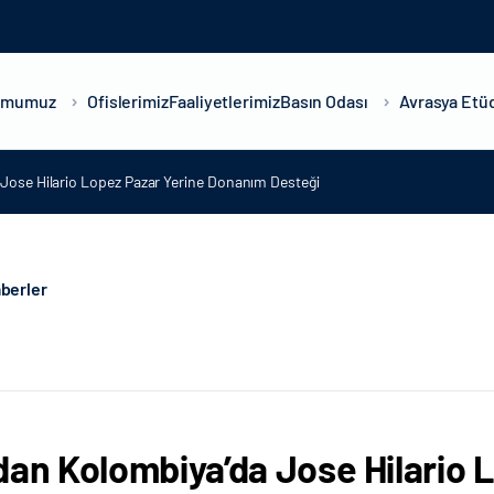
umumuz
Ofislerimiz
Faaliyetlerimiz
Basın Odası
Avrasya Etüd
Jose Hilario Lopez Pazar Yerine Donanım Desteği
berler
dan Kolombiya’da Jose Hilario