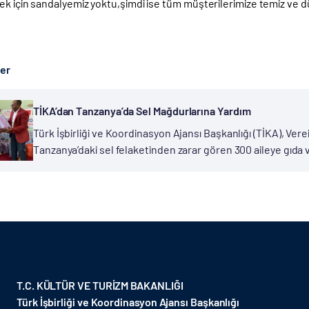
ek için sandalyemiz yoktu,şimdi ise tüm müşterilerimize temiz ve dü
ber
TİKA’dan Tanzanya’da Sel Mağdurlarına Yardım
Türk İşbirliği ve Koordinasyon Ajansı Başkanlığı (TİKA), Verei
Tanzanya’daki sel felaketinden zarar gören 300 aileye gıda
Tanzanya’nın ekonomik başkenti Darüsselam’da yaşanan sağ
T.C. KÜLTÜR VE TURİZM BAKANLIĞI
Türk İşbirliği ve Koordinasyon Ajansı Başkanlığı