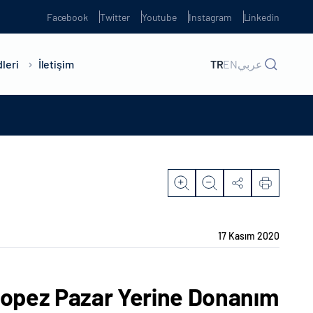
Facebook
Twitter
Youtube
Instagram
Linkedin
leri
İletişim
TR
EN
عربي
17 Kasım 2020
 Lopez Pazar Yerine Donanım