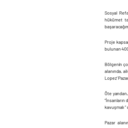
Sosyal Refa
hükümet tar
başaracağım
Proje kapsa
bulunan 400
Bölgenin çok
alanında, ai
Lopez' Paza
Öte yandan, 
“İnsanların 
kavuşmalı ” 
Pazar alanı