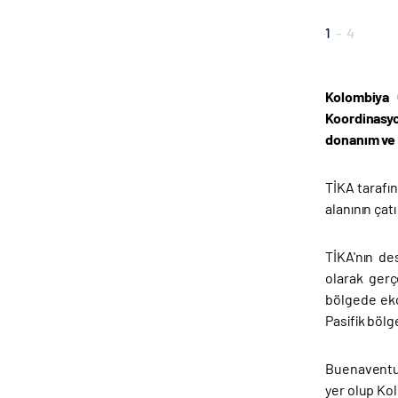
1
-
4
Kolombiya 
Koordinasyo
donanım ve 
TİKA tarafı
alanının çat
TİKA'nın de
olarak gerç
bölgede eko
Pasifik bölg
Buenaventur
yer olup Kol