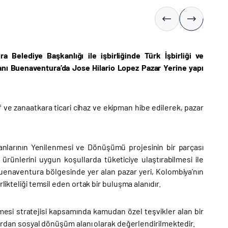
elediye Başkanlığı ile işbirliğinde Türk İşbirliği ve
manı Buenaventura’da Jose Hilario Lopez Pazar Yerine yapı
ve zanaatkara ticari cihaz ve ekipman hibe edilerek, pazar
anlarının Yenilenmesi ve Dönüşümü projesinin bir parçası
 ürünlerini uygun koşullarda tüketiciye ulaştırabilmesi ile
uenaventura bölgesinde yer alan pazar yeri, Kolombiya’nın
likteliği temsil eden ortak bir buluşma alanıdır.
esi stratejisi kapsamında kamudan özel teşvikler alan bir
ılardan sosyal dönüşüm alanı olarak değerlendirilmektedir.