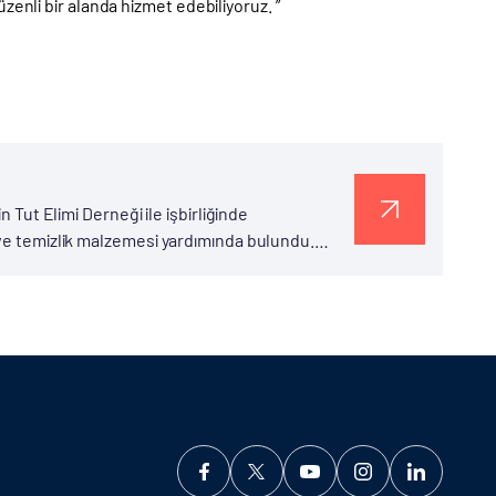
zenli bir alanda hizmet edebiliyoruz. ”
n Tut Elimi Derneği ile işbirliğinde
 ve temizlik malzemesi yardımında bulundu.
anak yağışlar sonrasında oluşan...