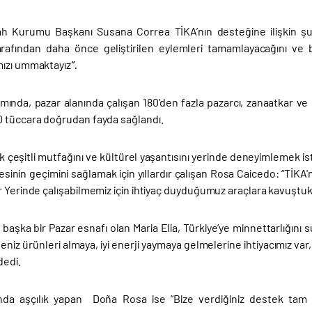
h Kurumu Başkanı Susana Correa TİKA’nın desteğine ilişkin şunla
afından daha önce geliştirilen eylemleri tamamlayacağını ve 
ızı ummaktayız
”.
mında, pazar alanında çalışan 180'den fazla pazarcı, zanaatkar ve 
 tüccara doğrudan fayda sağlandı.
 çeşitli mutfağını ve kültürel yaşantısını yerinde deneyimlemek ist
lesinin geçimini sağlamak için yıllardır çalışan Rosa Caicedo: “TİKA
r Yerinde çalışabilmemiz için ihtiyaç duyduğumuz araçlara kavuştuk
başka bir Pazar esnafı olan Maria Elia, Türkiye’ye minnettarlığını 
deniz ürünleri almaya, iyi enerji yaymaya gelmelerine ihtiyacımız va
dedi.
nda aşçılık yapan Doña Rosa ise “Bize verdiğiniz destek tam d