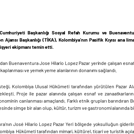
Cumhuriyeti Başkanlığı Sosyal Refah Kurumu ve Buenaventura B
n Ajansı Başkanlığı (TİKA), Kolombiya'nın Pasifik Kıyısı ana li
işyeri ekipmanı temin etti.
ndan Buenaventura Jose Hilario Lopez Pazar yerinde çalışan esnaf 
ı kaplanması ve yemek yeme alanlarının donanımı sağlandı.
steği, Kolombiya Ulusal Hükümeti tarafından yürütülen Pazar Al
ekleşti. Proje ile pazar alanında çalışan esnaf ve zanaatkarların
nominin canlanması amaçlandı. Farklı etnik grupları barındıran B
esinde simge bir alan olup, kültür, turizm ve gastronomi alanında bir
a'nın José Hilario Lopez Pazar Yeri bölgede yoksulluğun giderilm
ombiya Hükümeti tarafından mimari, kültürel, ticari ve turistik aç