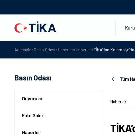
Kur
»
»
»
»
Anasayfa
Basın Odası
Haberler
Haberler
TİKA’dan Kolombiya’da 
Basın Odası
Tüm Ha
Duyurular
Haberler
Foto Galeri
TİKA’
Haberler