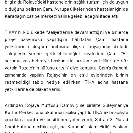
bilgi aldı. Rojaye'deki hastanelerin sağlık turizmi için de uygun
olduğunu belirten Çam, Avrupa ülkelerinden hastalar için de
Karadağ'ın cazibe merkezi haline gelebileceğini ifade etti.
TİKA'nın 140 ülkede faaliyetlerine devam ettiğini ve binlerce
proje başvurusu yapıldığını hatırlatan Çam, hastane
yetkililerinin doğum ünitesine ilişkin ihtiyaçlarını dinledi.
Taleplerin yerine getirilebileceğini kaydeden Çam, "Bir
şartımız var, belediye başkanı da hastane yetkilileri de söz
versin Rozaje'nin nüfusu artsın" diye konuştu. Çam'a Osmanlı
zamanında yapılan Rojaye'nin en eski evlerinden birinin
resmedildiği tablo hediye edilirken, TİKA adına hastane
yetkililerine de plaket verildi.
Ardından Rojaye Müftüsü Ramoviç ile birlikte Süleymaniye
Kültür Merkezi ana okulunun açılışı yapıldı, TİKA ekibi açılışta
çocuklara çanta ve çeşitli hediyeler verdi. Sultan 2. Murad
Cami Hatırnamesi'nin açılışına Karadağ İslam Birliği Başkanı