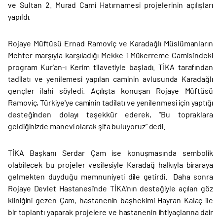
ve Sultan 2. Murad Cami Hatırnamesi projelerinin açılışları
yapıldı.
Rojaye Müftüsü Ernad Ramoviç ve Karadağlı Müslümanların
Mehter marşıyla karşıladığı Mekke-i Mükerreme Camisi'ndeki
program Kur'an-ı Kerim tilavetiyle başladı. TİKA tarafından
tadilatı ve yenilemesi yapılan caminin avlusunda Karadağlı
gençler ilahi söyledi. Açılışta konuşan Rojaye Müftüsü
Ramoviç, Türkiye'ye caminin tadilatı ve yenilenmesi için yaptığı
desteğinden dolayı teşekkür ederek, "Bu topraklara
geldiğinizde manevi olarak şifa buluyoruz" dedi.
TİKA Başkanı Serdar Çam ise konuşmasında sembolik
olabilecek bu projeler vesilesiyle Karadağ halkıyla biraraya
gelmekten duyduğu memnuniyeti dile getirdi. Daha sonra
Rojaye Devlet Hastanesi'nde TİKA'nın desteğiyle açılan göz
kliniğini gezen Çam, hastanenin başhekimi Hayran Kalaç ile
bir toplantı yaparak projelere ve hastanenin ihtiyaçlarına dair