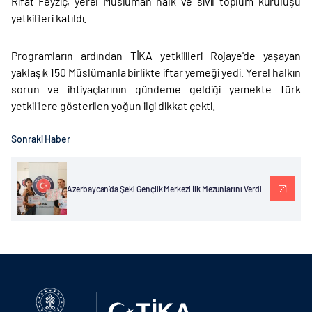
Rıfat Feyziç, yerel Müslüman halk ve sivil toplum kuruluşu
yetkilileri katıldı.
Programların ardından TİKA yetkilileri Rojaye'de yaşayan
yaklaşık 150 Müslümanla birlikte iftar yemeği yedi. Yerel halkın
sorun ve ihtiyaçlarının gündeme geldiği yemekte Türk
yetkililere gösterilen yoğun ilgi dikkat çekti.
Sonraki Haber
Azerbaycan’da Şeki Gençlik Merkezi İlk Mezunlarını Verdi