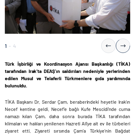
1
-
4
Türk İşbirliği ve Koordinasyon Ajansı Başkanlığı (TİKA)
tarafından Irak’ta DEAŞ'ın saldırıları nedeniyle yerlerinden
edilen Musul ve Telaferli Türkmenlere gıda yardımında
bulunuldu.
TİKA Başkanı Dr. Serdar Çam, beraberindeki heyetle Irak'ın
Necef kentine geldi. Necef'e bağlı Kufe Mescidi'nde cuma
namazı kılan Çam, daha sonra burada TİKA tarafından
klimaları ve halıları yenilenen Hazreti Ali'ye ait ev ile türbeleri
ziyaret etti. Ziyareti sırsında Çam'a Türkiye'nin Bağdat