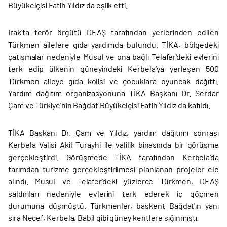
Büyükelçisi Fatih Yıldız da eşlik etti.
Irak'ta terör örgütü DEAŞ tarafından yerlerinden edilen
Türkmen ailelere gıda yardımda bulundu. TİKA, bölgedeki
çatışmalar nedeniyle Musul ve ona bağlı Telafer'deki evlerini
terk edip ülkenin güneyindeki Kerbela'ya yerleşen 500
Türkmen aileye gıda kolisi ve çocuklara oyuncak dağıttı.
Yardım dağıtım organizasyonuna TİKA Başkanı Dr. Serdar
Çam ve Türkiye'nin Bağdat Büyükelçisi Fatih Yıldız da katıldı.
TİKA Başkanı Dr. Çam ve Yıldız, yardım dağıtımı sonrası
Kerbela Valisi Akil Turayhi ile valilik binasında bir görüşme
gerçekleştirdi. Görüşmede TİKA tarafından Kerbela’da
tarımdan turizme gerçekleştirilmesi planlanan projeler ele
alındı. Musul ve Telafer'deki yüzlerce Türkmen, DEAŞ
saldırıları nedeniyle evlerini terk ederek iç göçmen
durumuna düşmüştü. Türkmenler, başkent Bağdat'ın yanı
sıra Necef, Kerbela, Babil gibi güney kentlere sığınmıştı.