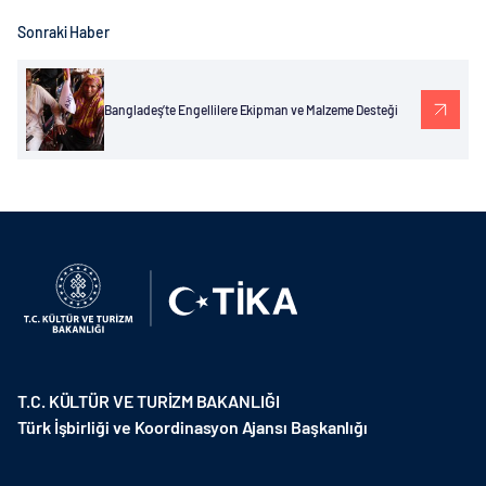
Sonraki Haber
Bangladeş’te Engellilere Ekipman ve Malzeme Desteği
T.C. KÜLTÜR VE TURİZM BAKANLIĞI
Türk İşbirliği ve Koordinasyon Ajansı Başkanlığı