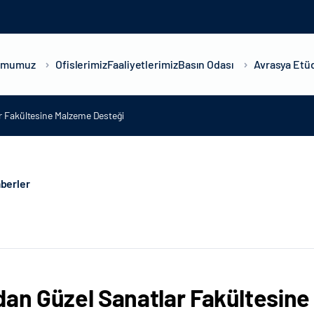
umumuz
Ofislerimiz
Faaliyetlerimiz
Basın Odası
Avrasya Etüd
r Fakültesine Malzeme Desteği
berler
dan Güzel Sanatlar Fakültesin