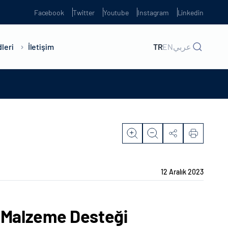
Facebook
Twitter
Youtube
Instagram
Linkedin
leri
İletişim
TR
EN
عربي
12 Aralık 2023
e Malzeme Desteği