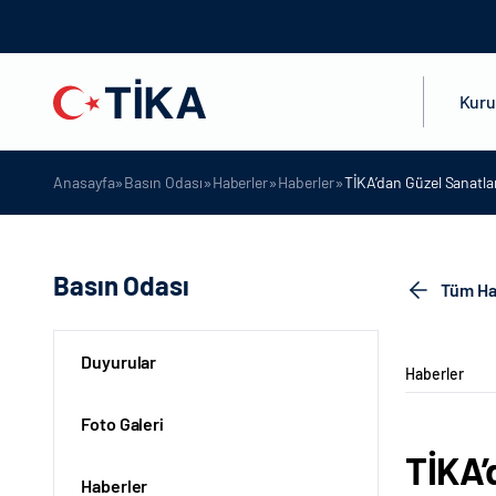
Kur
»
»
»
»
Anasayfa
Basın Odası
Haberler
Haberler
TİKA’dan Güzel Sanatla
Basın Odası
Tüm Ha
Duyurular
Haberler
Foto Galeri
TİKA’
Haberler