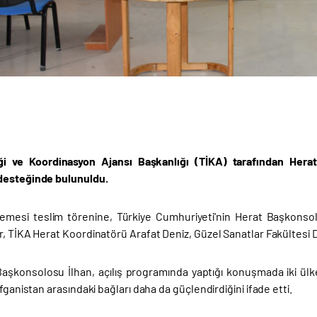
iği ve Koordinasyon Ajansı Başkanlığı (TİKA) tarafından Hera
desteğinde bulunuldu.
emesi teslim törenine, Türkiye Cumhuriyeti'nin Herat Başkonsol
r, TİKA Herat Koordinatörü Arafat Deniz, Güzel Sanatlar Fakültesi
Başkonsolosu İlhan, açılış programında yaptığı konuşmada iki ülke
Afganistan arasındaki bağları daha da güçlendirdiğini ifade etti.