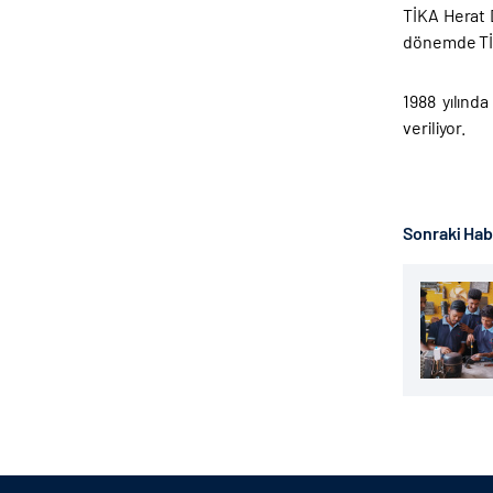
TİKA Herat D
dönemde TİK
1988 yılınd
veriliyor.
Sonraki Ha