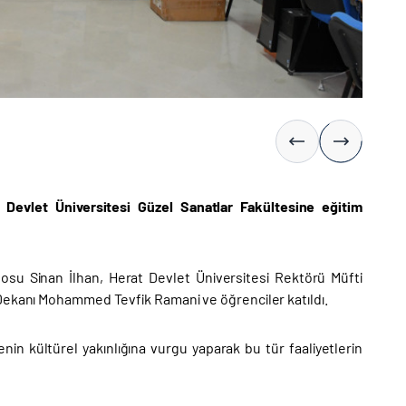
t Devlet Üniversitesi Güzel Sanatlar Fakültesine eğitim
osu Sinan İlhan, Herat Devlet Üniversitesi Rektörü Müfti
 Dekanı Mohammed Tevfik Ramani ve öğrenciler katıldı.
nin kültürel yakınlığına vurgu yaparak bu tür faaliyetlerin