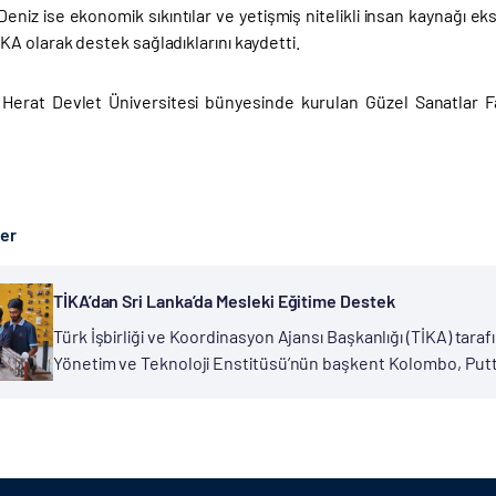
eniz ise ekonomik sıkıntılar ve yetişmiş nitelikli insan kaynağı e
A olarak destek sağladıklarını kaydetti.
a Herat Devlet Üniversitesi bünyesinde kurulan Güzel Sanatlar F
ber
TİKA’dan Sri Lanka’da Mesleki Eğitime Destek
Türk İşbirliği ve Koordinasyon Ajansı Başkanlığı (TİKA) taraf
Yönetim ve Teknoloji Enstitüsü’nün başkent Kolombo, Putt
eğitim merkezine teknik donanım desteği sağlandı. Otomobil,