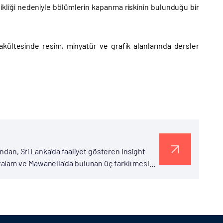
ksikliği nedeniyle bölümlerin kapanma riskinin bulunduğu bir
akültesinde resim, minyatür ve grafik alanlarında dersler
ından, Sri Lanka’da faaliyet gösteren Insight
alam ve Mawanella'da bulunan üç farklı mesleki
 elektrik, iklimlendirme ve inşaat...