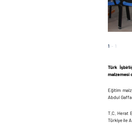
1
-
1
Türk İşbirl
malzemesi 
Eğitim malz
Abdul Gaffa
T.C. Herat 
Türkiye ile 