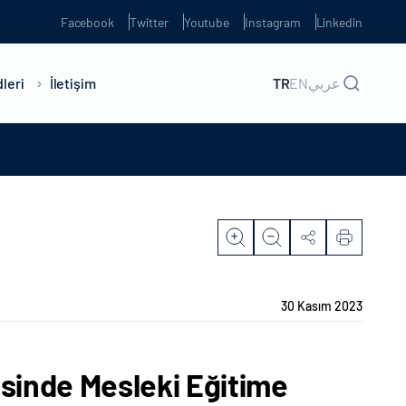
Facebook
Twitter
Youtube
Instagram
Linkedin
leri
İletişim
TR
EN
عربي
30 Kasım 2023
esinde Mesleki Eğitime