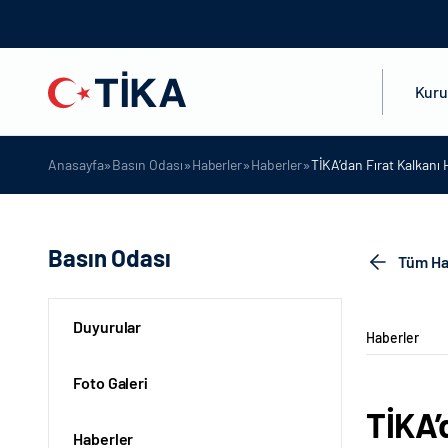
Kur
»
»
»
»
Anasayfa
Basın Odası
Haberler
Haberler
TİKA’dan Fırat Kalkanı
Basın Odası
Tüm Ha
Duyurular
Haberler
Foto Galeri
TİKA’
Haberler