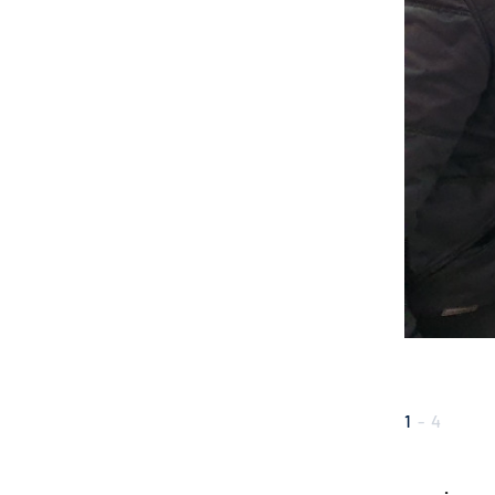
1
-
4