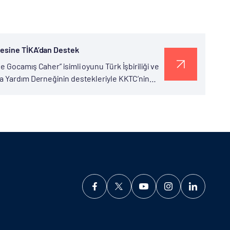
nesine TİKA’dan Destek
 Gocamış Caher” isimli oyunu Türk İşbiriliği ve
na Yardım Derneğinin destekleriyle KKTC’nin
cu Osman Balıkçıoğlu’nun yazıp yöneterek