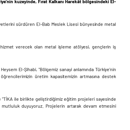
riye'nin kuzeyinde, Fırat Kalkanı Harekât bölgesindeki El-
liyetlerini sürdüren El-Bab Meslek Lisesi bünyesinde metal
hizmet verecek olan metal işleme atölyesi, gençlerin iş
Heysem El-Şihabi, "Bölgemiz sanayi anlamında Türkiye’nin
 öğrencilerimizin üretim kapasitemizin artmasına destek
"TİKA ile birlikte geliştirdiğimiz eğitim projeleri sayesinde
k mutluluk duyuyoruz. Projelerin artarak devam etmesini