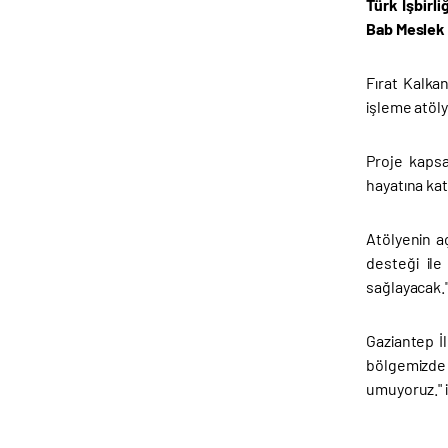
Türk İşbirl
Bab Meslek 
Fırat Kalka
işleme atöly
Proje kapsa
hayatına kat
Atölyenin a
desteği ile
sağlayacak."
Gaziantep İl
bölgemizde 
umuyoruz." i