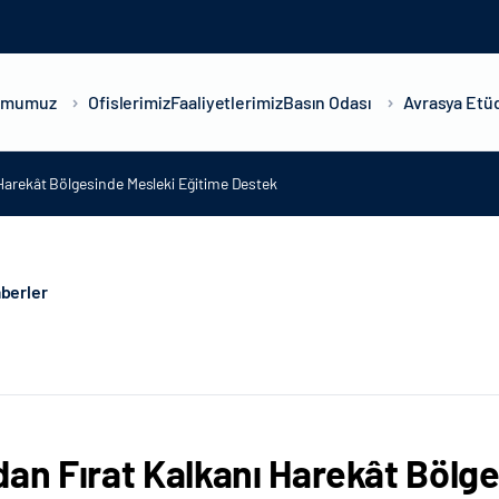
umumuz
Ofislerimiz
Faaliyetlerimiz
Basın Odası
Avrasya Etüd
 Harekât Bölgesinde Mesleki Eğitime Destek
berler
dan Fırat Kalkanı Harekât Bölg