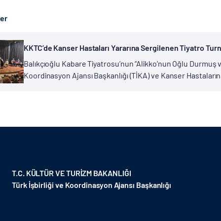
ber
KKTC’de Kanser Hastaları Yararına Sergilenen Tiyatro Tur
Balıkçıoğlu Kabare Tiyatrosu’nun “Alikko’nun Oğlu Durmuş ve
Koordinasyon Ajansı Başkanlığı (TİKA) ve Kanser Hastaları
değişik bölgelerinde sahnelendi. Kıbrıs Türkü usta tiyatro
kendisinin...
T.C. KÜLTÜR VE TURİZM BAKANLIĞI
Türk İşbirliği ve Koordinasyon Ajansı Başkanlığı