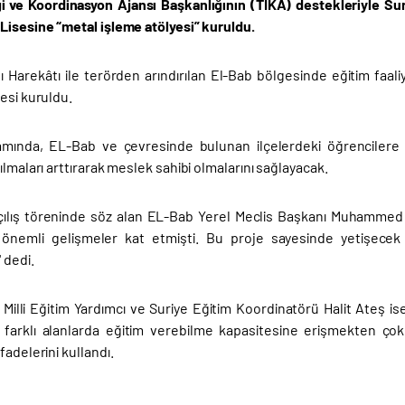
iği ve Koordinasyon Ajansı Başkanlığının (TİKA) destekleriyle Su
Lisesine “metal işleme atölyesi” kuruldu.
nı Harekâtı ile terörden arındırılan El-Bab bölgesinde eğitim faa
esi kuruldu.
mında, EL-Bab ve çevresinde bulunan ilçelerdeki öğrencilere 
ılmaları arttırarak meslek sahibi olmalarını sağlayacak.
çılış töreninde söz alan EL-Bab Yerel Meclis Başkanı Muhammed 
 önemli gelişmeler kat etmişti. Bu proje sayesinde yetişecek
 dedi.
 Milli Eğitim Yardımcı ve Suriye Eğitim Koordinatörü Halit Ateş ise 
farklı alanlarda eğitim verebilme kapasitesine erişmekten ço
fadelerini kullandı.