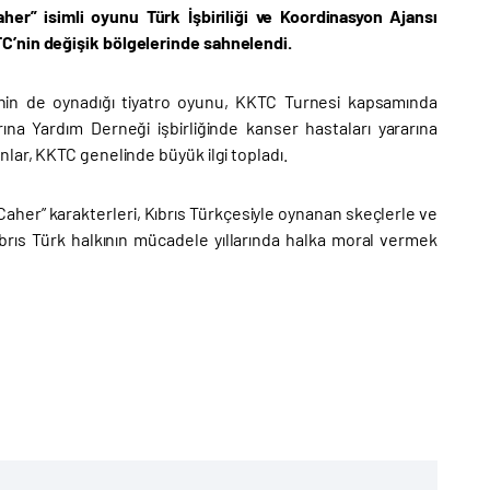
er” isimli oyunu Türk İşbiriliği ve Koordinasyon Ajansı
C’nin değişik bölgelerinde sahnelendi.
inin de oynadığı tiyatro oyunu, KKTC Turnesi kapsamında
na Yardım Derneği işbirliğinde kanser hastaları yararına
lar, KKTC genelinde büyük ilgi topladı.
 Caher” karakterleri, Kıbrıs Türkçesiyle oynanan skeçlerle ve
 Kıbrıs Türk halkının mücadele yıllarında halka moral vermek