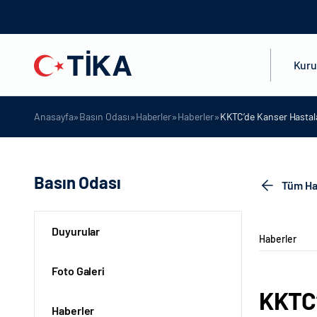
Kur
»
»
»
»
Anasayfa
Basın Odası
Haberler
Haberler
KKTC’de Kanser Hastala
Basın Odası
Tüm Ha
Duyurular
Haberler
Foto Galeri
KKTC’
Haberler