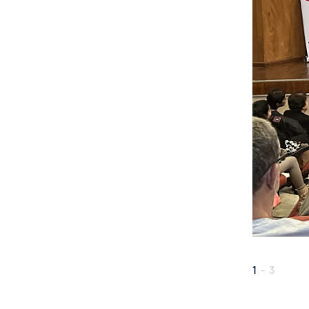
2
-
3