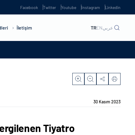
Facebook
Twitter
Youtube
Instagram
Linkedin
leri
İletişim
TR
EN
عربي
30 Kasım 2023
ergilenen Tiyatro