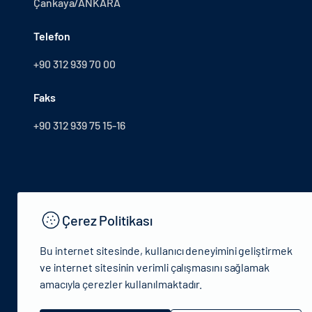
Çankaya/ANKARA
Telefon
+90 312 939 70 00
Faks
+90 312 939 75 15-16
Çerez Politikası
Bu internet sitesinde, kullanıcı deneyimini geliştirmek
ve internet sitesinin verimli çalışmasını sağlamak
amacıyla çerezler kullanılmaktadır.
© 2024 T.C.Kütlür ve Turizm Bakanlığı - Tüm hakları saklıdır