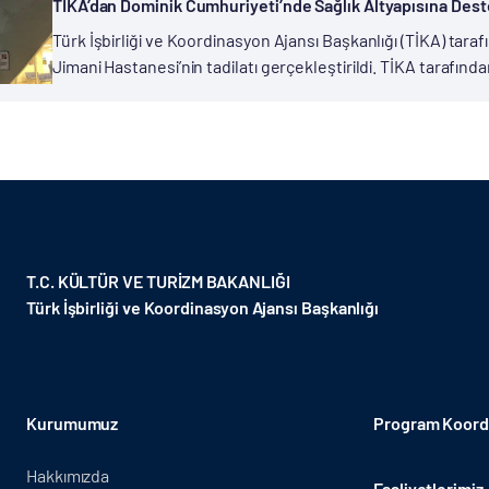
TİKA’dan Dominik Cumhuriyeti’nde Sağlık Altyapısına Des
Türk İşbirliği ve Koordinasyon Ajansı Başkanlığı (TİKA) ta
Jimani Hastanesi’nin tadilatı gerçekleştirildi. TİKA tarafınd
Independencia şehrinde bir devlet hastanesi olan Jimani Bi
T.C. KÜLTÜR VE TURİZM BAKANLIĞI
Türk İşbirliği ve Koordinasyon Ajansı Başkanlığı
Kurumumuz
Program Koordi
Hakkımızda
Faaliyetlerimiz