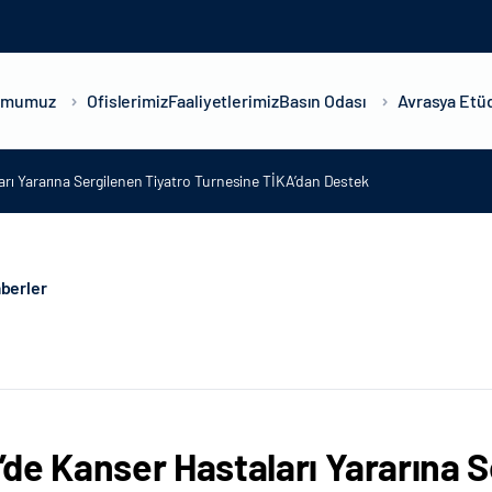
umumuz
Ofislerimiz
Faaliyetlerimiz
Basın Odası
Avrasya Etüd
rı Yararına Sergilenen Tiyatro Turnesine TİKA’dan Destek
berler
de Kanser Hastaları Yararına S