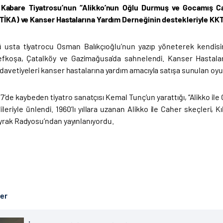
 Kabare Tiyatrosu’nun “Alikko’nun Oğlu Durmuş ve Gocamış Cah
(TİKA) ve Kanser Hastalarına Yardım Derneğinin destekleriyle KKT
ü usta tiyatrocu Osman Balıkçıoğlu’nun yazıp yöneterek kendis
Lefkoşa, Çatalköy ve Gazimağusa’da sahnelendi. Kanser Hastaları
avetiyeleri kanser hastalarına yardım amacıyla satışa sunulan oyun
7’de kaybeden tiyatro sanatçısı Kemal Tunç’un yarattığı, “Alikko ile
leriyle ünlendi. 1960’lı yıllara uzanan Alikko ile Caher skeçleri,
yrak Radyosu’ndan yayınlanıyordu.
ber