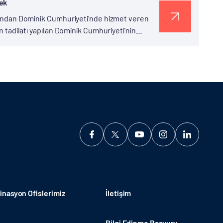
tek
rafından Dominik Cumhuriyeti’nde hizmet veren
an tadilatı yapılan Dominik Cumhuriyeti’nin
rinci Basamak Hastane ve Teşhis Merkezi,...
nasyon Ofislerimiz
İletişim
Bilgi Edinme Başvuru