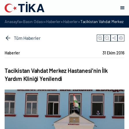
»
»
»
»
Anasayfa
Basın Odası
Haberler
Haberler
Tacikistan Vahdat Merkez Hast
Tüm Haberler
Haberler
31 Ekim 2016
Tacikistan Vahdat Merkez Hastanesi’nin İlk
Yardım Kliniği Yenilendi