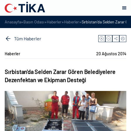
»
»
»
»
Anasayfa
Basın Odası
Haberler
Haberler
Sırbistan'da Selden Zarar G
Tüm Haberler
Haberler
20 Ağustos 2014
Sırbistan'da Selden Zarar Gören Belediyelere
Dezenfektan ve Ekipman Desteği