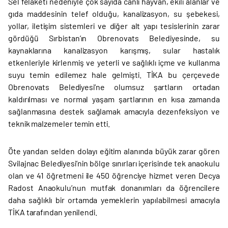
Sel felaketi nedeniyle çok sayıda canlı hayvan, ekili alanlar ve
gıda maddesinin telef olduğu, kanalizasyon, su şebekesi,
yollar, iletişim sistemleri ve diğer alt yapı tesislerinin zarar
gördüğü Sırbistan’ın Obrenovats Belediyesinde, su
kaynaklarına kanalizasyon karışmış, sular hastalık
etkenleriyle kirlenmiş ve yeterli ve sağlıklı içme ve kullanma
suyu temin edilemez hale gelmişti. TİKA bu çerçevede
Obrenovats Belediyesi’ne olumsuz şartların ortadan
kaldırılması ve normal yaşam şartlarının en kısa zamanda
sağlanmasına destek sağlamak amacıyla dezenfeksiyon ve
teknik malzemeler temin etti.
Öte yandan selden dolayı eğitim alanında büyük zarar gören
Svilajnac Belediyesi’nin bölge sınırları içerisinde tek anaokulu
olan ve 41 öğretmeni ile 450 öğrenciye hizmet veren Decya
Radost Anaokulu’nun mutfak donanımları da öğrencilere
daha sağlıklı bir ortamda yemeklerin yapılabilmesi amacıyla
TİKA tarafından yenilendi.