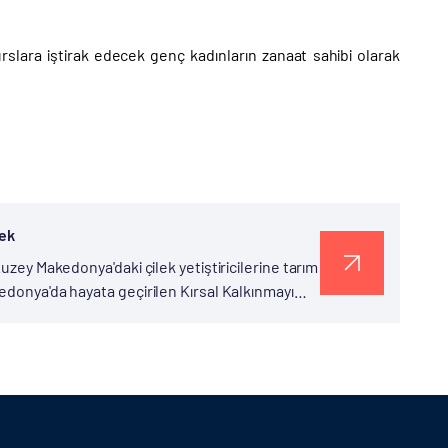
slara iştirak edecek genç kadınların zanaat sahibi olarak
tek
uzey Makedonya'daki çilek yetiştiricilerine tarım
edonya'da hayata geçirilen Kırsal Kalkınmayı
0 aileye çilek yetiştiriciliği...