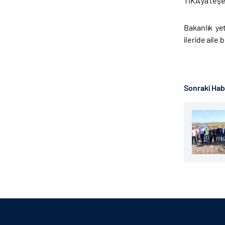
TİKA’ya teşek
Bakanlık ye
ileride aile
Sonraki Ha