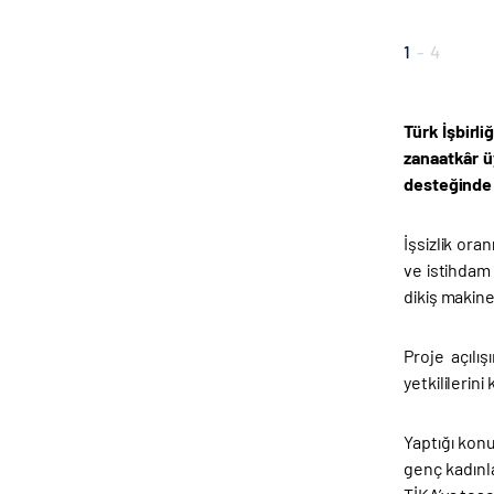
1
-
4
Türk İşbirl
zanaatkâr ü
desteğinde
İşsizlik ora
ve istihdam
dikiş makine
Proje açılı
yetkililerini k
Yaptığı kon
genç kadınla