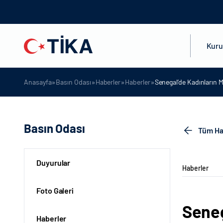
Kur
»
»
»
»
Anasayfa
Basın Odası
Haberler
Haberler
Senegal’de Kadınların 
Basın Odası
Tüm Ha
Duyurular
Haberler
Foto Galeri
Seneg
Haberler