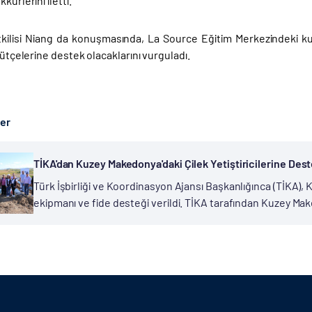
kürlerini iletti.
tkilisi Niang da konuşmasında, La Source Eğitim Merkezindeki kur
 bütçelerine destek olacaklarını vurguladı.
ber
TİKA'dan Kuzey Makedonya'daki Çilek Yetiştiricilerine Des
Türk İşbirliği ve Koordinasyon Ajansı Başkanlığınca (TİKA), K
ekipmanı ve fide desteği verildi. TİKA tarafından Kuzey Mak
Destekleme Programı Çilek Yetiştiriciliği Projesi kapsamında, 2