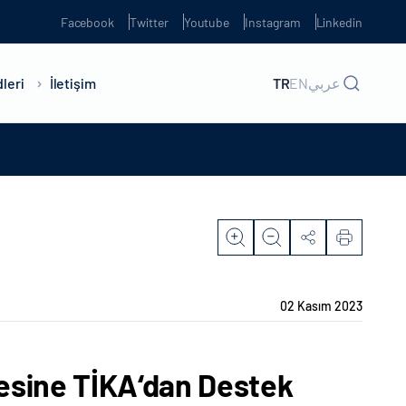
Facebook
Twitter
Youtube
Instagram
Linkedin
leri
İletişim
TR
EN
عربي
02 Kasım 2023
esine TİKA‘dan Destek