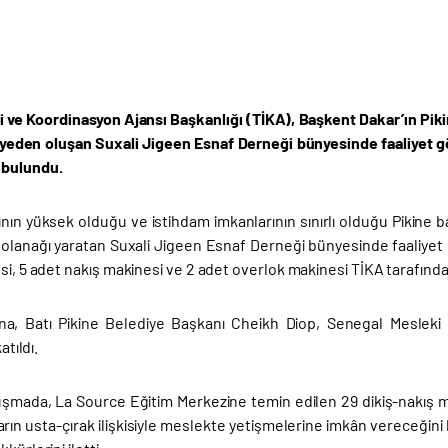
iği ve Koordinasyon Ajansı Başkanlığı (TİKA), Başkent Dakar’ın Pi
yeden oluşan Suxali Jigeen Esnaf Derneği bünyesinde faaliyet 
 bulundu.
nının yüksek olduğu ve istihdam imkanlarının sınırlı olduğu Pikine
 olanağı yaratan Suxali Jigeen Esnaf Derneği bünyesinde faaliyet
si, 5 adet nakış makinesi ve 2 adet overlok makinesi TİKA tarafından
şına, Batı Pikine Belediye Başkanı Cheikh Diop, Senegal Mesleki 
atıldı.
uşmada, La Source Eğitim Merkezine temin edilen 29 dikiş-nakış ma
rın usta-çırak ilişkisiyle meslekte yetişmelerine imkân vereceğini 