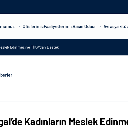
umumuz
Ofislerimiz
Faaliyetlerimiz
Basın Odası
Avrasya Etüd
Meslek Edinmesine TİKA‘dan Destek
berler
al’de Kadınların Meslek Edinm