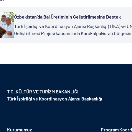
Özbekistan’da Bal Üretiminin Geliştirilmesine Destek
Türk İşbirliği ve Koordinasyon Ajansı Başkanlığı (TİKA) ve UN
Geliştirilmesi Projesi kapsamında Karakalpakistan bölgesinde
Aral Gölü çevre felaketinin etkilerinin azaltılmasına yönelik
projelere...
T.C. KÜLTÜR VE TURİZM BAKANLIĞI
Türk İşbirliği ve Koordinasyon Ajansı Başkanlığı
Kurumumuz
Program Koordi