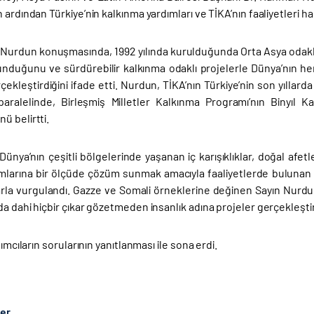
 ardından Türkiye’nin kalkınma yardımları ve TİKA’nın faaliyetleri h
Nurdun konuşmasında, 1992 yılında kurulduğunda Orta Asya odaklı
lunduğunu ve sürdürebilir kalkınma odaklı projelerle Dünya’nın he
çekleştirdiğini ifade etti. Nurdun, TİKA’nın Türkiye’nin son yıllar
 paralelinde, Birleşmiş Milletler Kalkınma Programı’nın Binyıl 
ü belirtti.
Dünya’nın çeşitli bölgelerinde yaşanan iç karışıklıklar, doğal afet
amlarına bir ölçüde çözüm sunmak amacıyla faaliyetlerde bulunan T
arla vurgulandı. Gazze ve Somali örneklerine değinen Sayın Nurdu
a dahi hiçbir çıkar gözetmeden insanlık adına projeler gerçekleştir
lımcıların sorularının yanıtlanması ile sona erdi.
ber