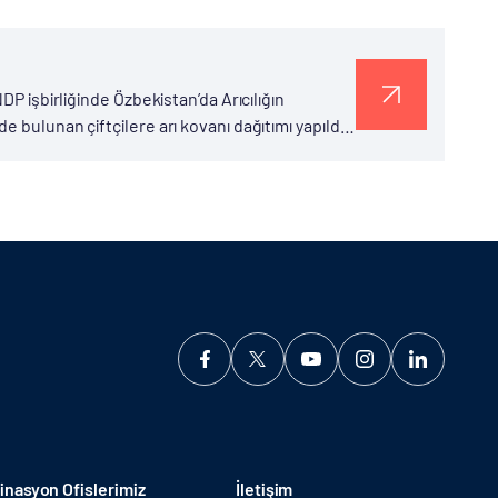
DP işbirliğinde Özbekistan’da Arıcılığın
 bulunan çiftçilere arı kovanı dağıtımı yapıldı.
 olarak TİKA tarafından gerçekleştirilen
nasyon Ofislerimiz
İletişim