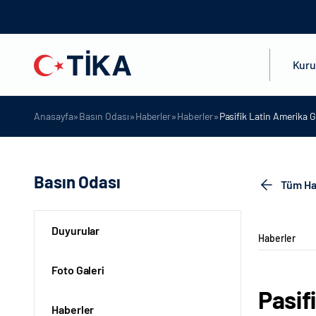
Kur
»
»
»
»
Anasayfa
Basın Odası
Haberler
Haberler
Pasifik Latin Amerika G
Basın Odası
Tüm Ha
Duyurular
Haberler
Foto Galeri
Pasif
Haberler