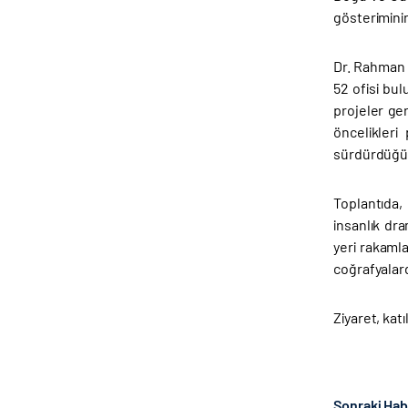
gösteriminin
Dr. Rahman 
52 ofisi bu
projeler ger
öncelikleri
sürdürdüğün
Toplantıda, 
insanlık dr
yeri rakaml
coğrafyalard
Ziyaret, katı
Sonraki Ha