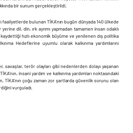
akkında bir sunum gerçekleştirildi.
 faaliyetlerde bulunan TİKA’nın bugün dünyada 140 ülkede
r yerine dil, din, ırk ayrımı yapmadan tamamen insan odaklı
da kaydettiği hızlı ekonomik büyüme ve yenilenen dış politika
Kalkınma Hedeflerine uyumlu olarak kalkınma yardımlarını
ler, savaşlar, terör olayları gibi nedenlerden dolayı yaşanan
İKA’nın, insani yardım ve kalkınma yardımları noktasındaki
n, TİKA’nın çoğu zaman zor şartlarda güvenlik sorunu olan
diğini vurguladı.