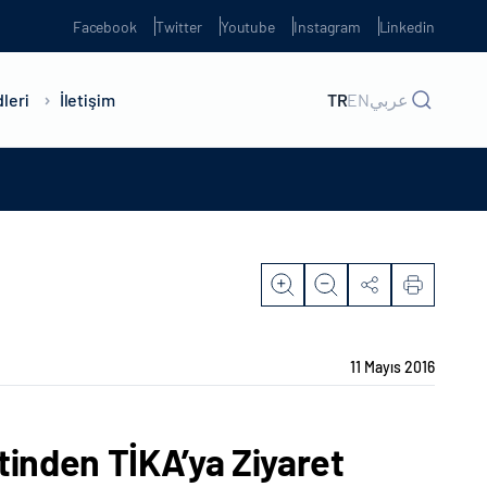
Facebook
Twitter
Youtube
Instagram
Linkedin
leri
İletişim
TR
EN
عربي
11 Mayıs 2016
tinden TİKA’ya Ziyaret