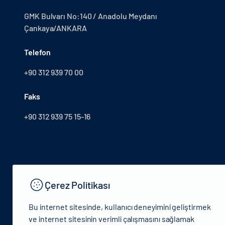
GMK Bulvarı No:140 / Anadolu Meydanı
Çankaya/ANKARA
Telefon
+90 312 939 70 00
Faks
+90 312 939 75 15-16
Çerez Politikası
Bu internet sitesinde, kullanıcı deneyimini geliştirmek
ve internet sitesinin verimli çalışmasını sağlamak