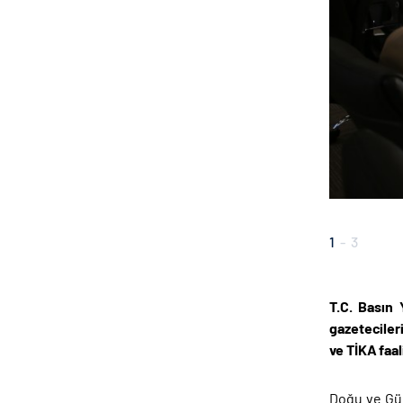
1
-
3
T.C. Basın 
gazetecileri
ve TİKA faal
Doğu ve Gün