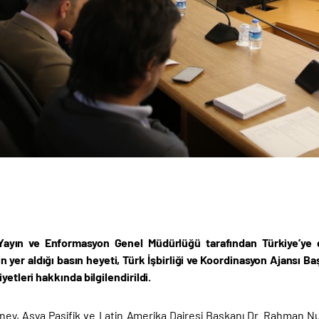
Yayın ve Enformasyon Genel Müdürlüğü tarafından Türkiye’ye d
n yer aldığı basın heyeti, Türk İşbirliği ve Koordinasyon Ajansı B
iyetleri hakkında bilgilendirildi.
ey, Asya Pasifik ve Latin Amerika Dairesi Başkanı Dr. Rahman Nur