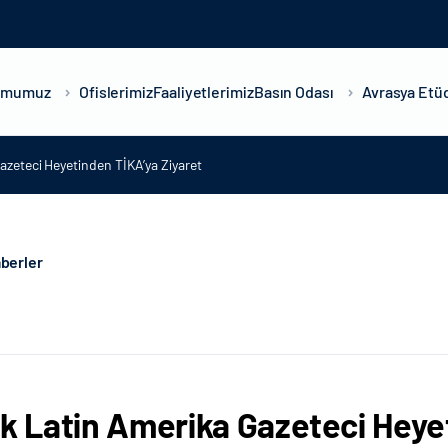
umumuz
Ofislerimiz
Faaliyetlerimiz
Basın Odası
Avrasya Etüd
azeteci Heyetinden TİKA’ya Ziyaret
berler
ik Latin Amerika Gazeteci Heye