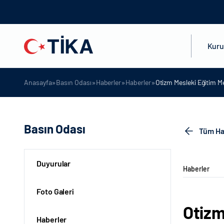
Kur
»
»
»
»
Anasayfa
Basın Odası
Haberler
Haberler
Otizm Mesleki Eğitim Me
Basın Odası
Tüm Ha
Duyurular
Haberler
Foto Galeri
Otizm
Haberler