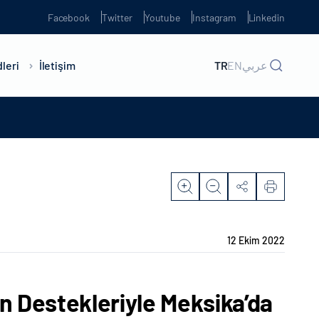
Facebook
Twitter
Youtube
Instagram
Linkedin
leri
İletişim
TR
EN
عربي
12 Ekim 2022
ın Destekleriyle Meksika’da