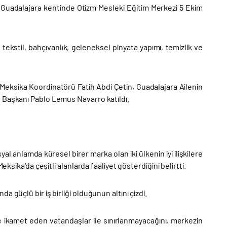
lı Guadalajara kentinde Otizm Mesleki Eğitim Merkezi 5 Ekim
ekstil, bahçıvanlık, geleneksel pinyata yapımı, temizlik ve
 Meksika Koordinatörü Fatih Abdi Çetin, Guadalajara Ailenin
e Başkanı Pablo Lemus Navarro katıldı.
l anlamda küresel birer marka olan iki ülkenin iyi ilişkilere
ksika'da çeşitli alanlarda faaliyet gösterdiğini belirtti.
 güçlü bir iş birliği olduğunun altını çizdi.
de ikamet eden vatandaşlar ile sınırlanmayacağını, merkezin