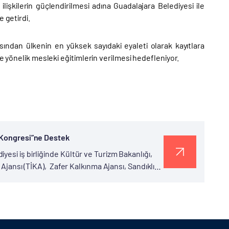
i ilişkilerin güçlendirilmesi adına Guadalajara Belediyesi ile
 getirdi.
ısından ülkenin en yüksek sayıdaki eyaleti olarak kayıtlara
e yönelik mesleki eğitimlerin verilmesi hedefleniyor.
ı Kongresi”ne Destek
esi iş birliğinde Kültür ve Turizm Bakanlığı,
 Ajansı (TİKA), Zafer Kalkınma Ajansı, Sandıklı
larıyla...