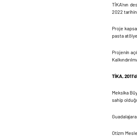
TİKA’nın de
2022 tarihin
Proje kapsa
pasta atölye
Projenin açı
Kalkındırıl
TİKA, 2011'
Meksika Büyü
sahip olduğu
Guadalajara 
Otizm Mesle