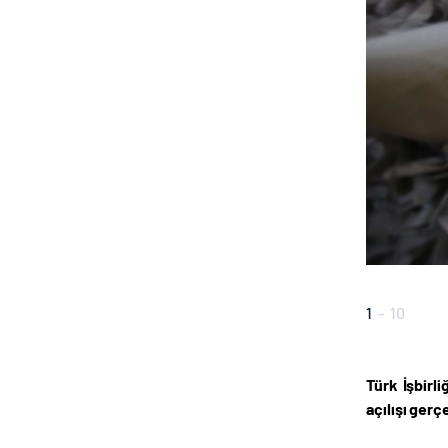
1
-
10
Türk İşbirl
açılışı gerçe