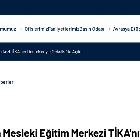
umumuz
Ofislerimiz
Faaliyetlerimiz
Basın Odası
Avrasya Etüd
rkezi TİKA'nın Destekleriyle Meksika’da Açıldı
berler
 Mesleki Eğitim Merkezi TİKA'n