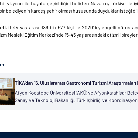
ir vizyonu ile hayata geçirildiğini belirten Navarro, Türkiye ile iy
bir belediyenin kardeş şehir olması hususunda duydukları isteği dile
eti, 0-44 yaş arası 386 bin 577 kişi ile 2020'de, engelli nüfus aç
izm Mesleki Eğitim Merkezi’nde 15-45 yaş arasındaki otizmli bireyler
ber
TİKA’dan "6. Uluslararası Gastronomi Turizmi Araştırmalar
Afyon Kocatepe Üniversitesi (AKÜ) ve Afyonkarahisar Belediy
Sanayi ve Teknoloji Bakanlığı, Türk İşbirliği ve Koordinasyon
Belediyesi ile Afyonkarahisar Sanayi ve Ticaret Odasının katkı