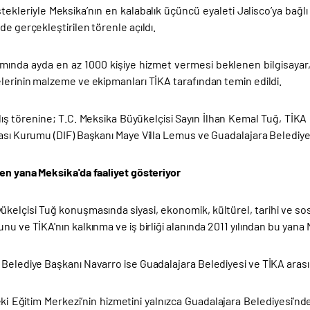
stekleriyle Meksika’nın en kalabalık üçüncü eyaleti Jalisco’ya bağ
de gerçekleştirilen törenle açıldı.
mında ayda en az 1000 kişiye hizmet vermesi beklenen bilgisayar, t
lerinin malzeme ve ekipmanları TİKA tarafından temin edildi.
lış törenine; T.C. Meksika Büyükelçisi Sayın İlhan Kemal Tuğ, TİKA
ması Kurumu (DIF) Başkanı Maye Villa Lemus ve Guadalajara Belediy
den yana Meksika'da faaliyet gösteriyor
kelçisi Tuğ konuşmasında siyasi, ekonomik, kültürel, tarihi ve sosya
nu ve TİKA'nın kalkınma ve iş birliği alanında 2011 yılından bu yana Me
Belediye Başkanı Navarro ise Guadalajara Belediyesi ve TİKA arasında
ki Eğitim Merkezi’nin hizmetini yalnızca Guadalajara Belediyesi’n