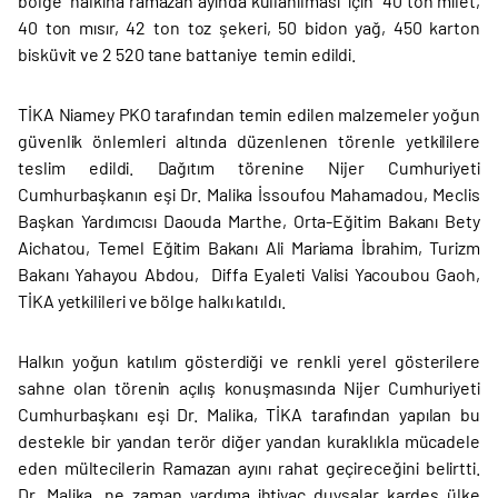
bölge halkına ramazan ayında kullanılması için 40 ton milet,
40 ton mısır, 42 ton toz şekeri, 50 bidon yağ, 450 karton
bisküvit ve 2 520 tane battaniye temin edildi.
TİKA Niamey PKO tarafından temin edilen malzemeler yoğun
güvenlik önlemleri altında düzenlenen törenle yetkililere
teslim edildi. Dağıtım törenine Nijer Cumhuriyeti
Cumhurbaşkanın eşi Dr. Malika İssoufou Mahamadou, Meclis
Başkan Yardımcısı Daouda Marthe, Orta-Eğitim Bakanı Bety
Aichatou, Temel Eğitim Bakanı Ali Mariama İbrahim, Turizm
Bakanı Yahayou Abdou, Diffa Eyaleti Valisi Yacoubou Gaoh,
TİKA yetkilileri ve bölge halkı katıldı.
Halkın yoğun katılım gösterdiği ve renkli yerel gösterilere
sahne olan törenin açılış konuşmasında Nijer Cumhuriyeti
Cumhurbaşkanı eşi Dr. Malika, TİKA tarafından yapılan bu
destekle bir yandan terör diğer yandan kuraklıkla mücadele
eden mültecilerin Ramazan ayını rahat geçireceğini belirtti.
Dr. Malika, ne zaman yardıma ihtiyaç duysalar kardeş ülke