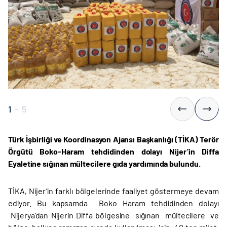
1
-
5
Türk İşbirliği ve Koordinasyon Ajansı Başkanlığı (TİKA) Terör
Örgütü Boko-Haram tehdidinden dolayı Nijer’in Diffa
Eyaletine sığınan mültecilere gıda yardımında bulundu.
TİKA, Nijer’in farklı bölgelerinde faaliyet göstermeye devam
ediyor. Bu kapsamda
Boko Haram tehdidinden dolayı
Nijerya’dan Nijerin Diffa bölgesine sığınan mültecilere ve