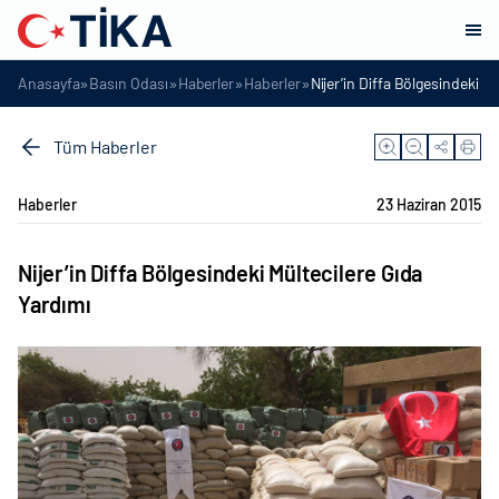
»
»
»
»
Anasayfa
Basın Odası
Haberler
Haberler
Nijer’in Diffa Bölgesindeki M
Tüm Haberler
Haberler
23 Haziran 2015
Nijer’in Diffa Bölgesindeki Mültecilere Gıda
Yardımı