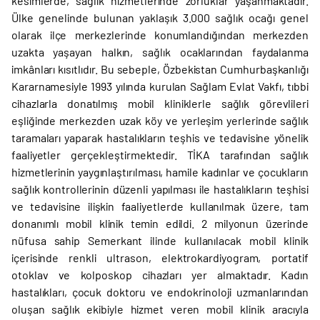
kesimlerde, sağlık hizmetlerinde zorluklar yaşanmaktadır.
Ülke genelinde bulunan yaklaşık 3.000 sağlık ocağı genel
olarak ilçe merkezlerinde konumlandığından merkezden
uzakta yaşayan halkın, sağlık ocaklarından faydalanma
imkânları kısıtlıdır. Bu sebeple, Özbekistan Cumhurbaşkanlığı
Kararnamesiyle 1993 yılında kurulan Sağlam Evlat Vakfı, tıbbi
cihazlarla donatılmış mobil kliniklerle sağlık görevlileri
eşliğinde merkezden uzak köy ve yerleşim yerlerinde sağlık
taramaları yaparak hastalıkların teşhis ve tedavisine yönelik
faaliyetler gerçekleştirmektedir. TİKA tarafından sağlık
hizmetlerinin yaygınlaştırılması, hamile kadınlar ve çocukların
sağlık kontrollerinin düzenli yapılması ile hastalıkların teşhisi
ve tedavisine ilişkin faaliyetlerde kullanılmak üzere, tam
donanımlı mobil klinik temin edildi. 2 milyonun üzerinde
nüfusa sahip Semerkant ilinde kullanılacak mobil klinik
içerisinde renkli ultrason, elektrokardiyogram, portatif
otoklav ve kolposkop cihazları yer almaktadır. Kadın
hastalıkları, çocuk doktoru ve endokrinoloji uzmanlarından
oluşan sağlık ekibiyle hizmet veren mobil klinik aracıyla