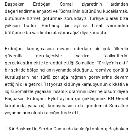
Başbakan Erdoğan, Somali ziyaretinin ardından
değerlendirmeler yaptı ve “Somali’nin bütününü kucaklamak,
bütününe hizmet götürmek zorundayız. Türkiye olarak bize
yakışan budur. Herhangi bir ayrıma fırsat vermeden
bütününe bu yardımları ulaştıracağız” diye konuştu.
Erdoğan, konuşmasına devam ederken bir çok ülkenin
güvenlik gerekçesiyle yardım faaliyetlerini
gerçekleştirmekte tereddüt ettiği Somali’de, Türkiye’nin aktif
bir şekilde bölge halkının yanında olduğunu, resmi ve gönüllü
kuruluşların her türlü zorluğa rağmen görevlerine devam
ettiğini dile getirdi. “İstiyoruz ki dünya kamuoyunun dikkati ve
ilgisi Somali’de yaşanan insanlık dramının üzerine olsun” diyen
Başbakan Erdoğan, Eylül ayında gerçekleşecek BM Genel
kurulunda yapacağı konuşmasının da gündemini Somali’de
yaşananların oluşturacağını ifade etti.
TİKA Başkanı Dr. Serdar Çam’ın da katıldığı toplantı; Başbakan