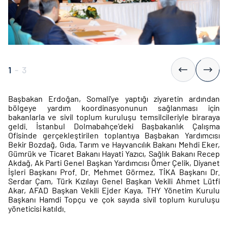
1
-
3
Başbakan Erdoğan, Somali’ye yaptığı ziyaretin ardından
bölgeye yardım koordinasyonunun sağlanması için
bakanlarla ve sivil toplum kuruluşu temsilcileriyle biraraya
geldi. İstanbul Dolmabahçe’deki Başbakanlık Çalışma
Ofisinde gerçekleştirilen toplantıya Başbakan Yardımcısı
Bekir Bozdağ, Gıda, Tarım ve Hayvancılık Bakanı Mehdi Eker,
Gümrük ve Ticaret Bakanı Hayati Yazıcı, Sağlık Bakanı Recep
Akdağ, Ak Parti Genel Başkan Yardımcısı Ömer Çelik, Diyanet
İşleri Başkanı Prof. Dr. Mehmet Görmez, TİKA Başkanı Dr.
Serdar Çam, Türk Kızılayı Genel Başkan Vekili Ahmet Lütfi
Akar, AFAD Başkan Vekili Ejder Kaya, THY Yönetim Kurulu
Başkanı Hamdi Topçu ve çok sayıda sivil toplum kuruluşu
yöneticisi katıldı.