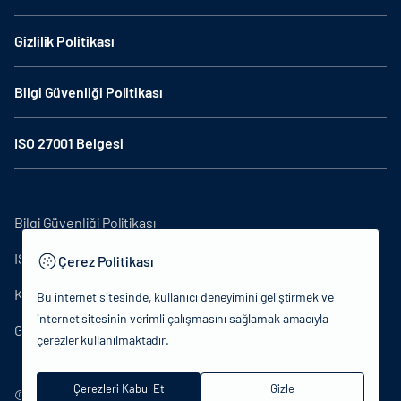
Gizlilik Politikası
Bilgi Güvenliği Politikası
ISO 27001 Belgesi
Bilgi Güvenliği Politikası
ISO27001
Çerez Politikası
KVKK Aydınlatma Metni
Bu internet sitesinde, kullanıcı deneyimini geliştirmek ve
internet sitesinin verimli çalışmasını sağlamak amacıyla
Gizlilik Politikası
çerezler kullanılmaktadır.
Çerezleri Kabul Et
Gizle
© 2024 T.C.Kütlür ve Turizm Bakanlığı - Tüm hakları saklıdır.