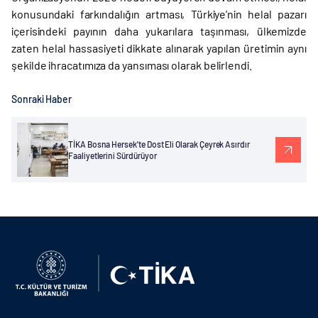
konusundaki farkındalığın artması, Türkiye’nin helal pazarı
içerisindeki payının daha yukarılara taşınması, ülkemizde
zaten helal hassasiyeti dikkate alınarak yapılan üretimin aynı
şekilde ihracatımıza da yansıması olarak belirlendi.
Sonraki Haber
TİKA Bosna Hersek'te Dost Eli Olarak Çeyrek Asırdır
Faaliyetlerini Sürdürüyor