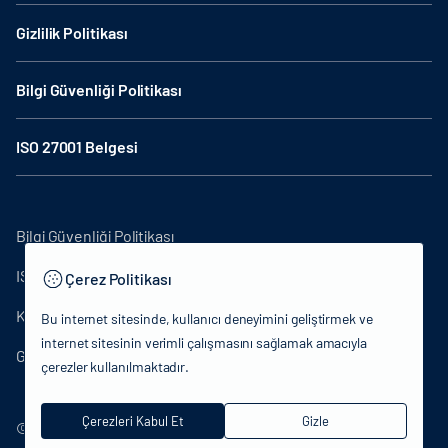
Gizlilik Politikası
Bilgi Güvenliği Politikası
ISO 27001 Belgesi
Bilgi Güvenliği Politikası
ISO27001
Çerez Politikası
KVKK Aydınlatma Metni
Bu internet sitesinde, kullanıcı deneyimini geliştirmek ve
internet sitesinin verimli çalışmasını sağlamak amacıyla
Gizlilik Politikası
çerezler kullanılmaktadır.
Çerezleri Kabul Et
Gizle
© 2024 T.C.Kütlür ve Turizm Bakanlığı - Tüm hakları saklıdır.