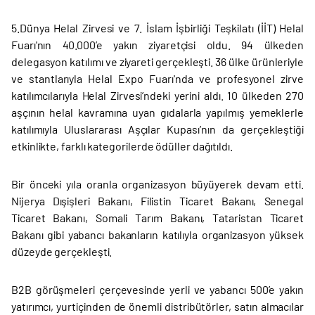
5.Dünya Helal Zirvesi ve 7. İslam İşbirliği Teşkilatı (İİT) Helal
Fuarı'nın 40.000’e yakın ziyaretçisi oldu. 94 ülkeden
delegasyon katılımı ve ziyareti gerçekleşti. 36 ülke ürünleriyle
ve stantlarıyla Helal Expo Fuarı'nda ve profesyonel zirve
katılımcılarıyla Helal Zirvesi’ndeki yerini aldı. 10 ülkeden 270
aşçının helal kavramına uyan gıdalarla yapılmış yemeklerle
katılımıyla Uluslararası Aşçılar Kupası’nın da gerçekleştiği
etkinlikte, farklı kategorilerde ödüller dağıtıldı.
Bir önceki yıla oranla organizasyon büyüyerek devam etti.
Nijerya Dışişleri Bakanı, Filistin Ticaret Bakanı, Senegal
Ticaret Bakanı, Somali Tarım Bakanı, Tataristan Ticaret
Bakanı gibi yabancı bakanların katılıyla organizasyon yüksek
düzeyde gerçekleşti.
B2B görüşmeleri çerçevesinde yerli ve yabancı 500’e yakın
yatırımcı, yurtiçinden de önemli distribütörler, satın almacılar