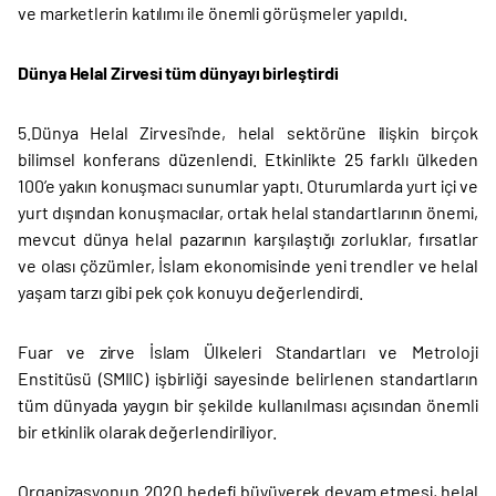
ve marketlerin katılımı ile önemli görüşmeler yapıldı.
Dünya Helal Zirvesi tüm dünyayı birleştirdi
5.Dünya Helal Zirvesi'nde, helal sektörüne ilişkin birçok
bilimsel konferans düzenlendi. Etkinlikte 25 farklı ülkeden
100’e yakın konuşmacı sunumlar yaptı. Oturumlarda yurt içi ve
yurt dışından konuşmacılar, ortak helal standartlarının önemi,
mevcut dünya helal pazarının karşılaştığı zorluklar, fırsatlar
ve olası çözümler, İslam ekonomisinde yeni trendler ve helal
yaşam tarzı gibi pek çok konuyu değerlendirdi.
Fuar ve zirve İslam Ülkeleri Standartları ve Metroloji
Enstitüsü (SMIIC) işbirliği sayesinde belirlenen standartların
tüm dünyada yaygın bir şekilde kullanılması açısından önemli
bir etkinlik olarak değerlendiriliyor.
Organizasyonun 2020 hedefi büyüyerek devam etmesi, helal