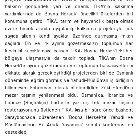
halkının gönlündeki yeri ve önemi, TİKA'nın kalkınma
yardımlarında da Bosna Hersek'i öncelikli ülkelerden biri
konumuna getirdi. TİKA, tarım ve hayvancılık başta olmak
üzere birçok alanda uyguladığı kalkınma projeleriyle çok
sayıda ailenin kendi ayakları üzerinde durmasına imkan
sağladı. Din ve ırk ayrımı gözetmeksizin toplumun her
kesimini kucaklamaya çalışan TİKA, Bosna Hersek'teki her
bölgeye ulaşmasıyla da takdir topladı. TİKA'nın Bosna
Hersek'te ayrım gözetmeden ve toplumun hassasiyetlerini
dikkate alarak gerçekleştirdiği projelerden biri de Osmanlı
döneminde eğitim görmüş ve Yahudi-Müslüman iş birliğinin
bilinmeyen kahramanı olarak nitelendirilen Zeki Efendi'nin
mezar taşının yenilenmesi oldu. Osmanlıca, İbranice ve
Latince (Boşnakça) harflerle yazılmış tek mezar taşının
restorasyonunu üstlenen TİKA, kısa bir süre önce başkent
Saraybosna'da düzenlenen "Bosna Hersek'te Yahudi ve
Müslümanların Bir Arada Yaşaması" konulu konferansı da
destekledi.