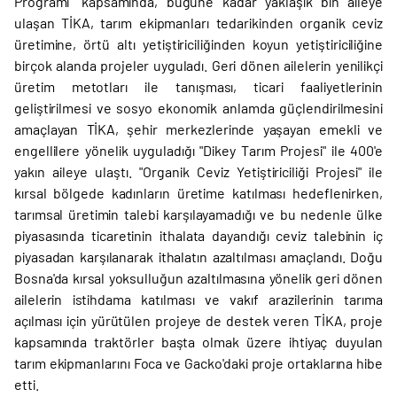
Programı" kapsamında, bugüne kadar yaklaşık bin aileye
ulaşan TİKA, tarım ekipmanları tedarikinden organik ceviz
üretimine, örtü altı yetiştiriciliğinden koyun yetiştiriciliğine
birçok alanda projeler uyguladı. Geri dönen ailelerin yenilikçi
üretim metotları ile tanışması, ticari faaliyetlerinin
geliştirilmesi ve sosyo ekonomik anlamda güçlendirilmesini
amaçlayan TİKA, şehir merkezlerinde yaşayan emekli ve
engellilere yönelik uyguladığı "Dikey Tarım Projesi" ile 400'e
yakın aileye ulaştı. "Organik Ceviz Yetiştiriciliği Projesi" ile
kırsal bölgede kadınların üretime katılması hedeflenirken,
tarımsal üretimin talebi karşılayamadığı ve bu nedenle ülke
piyasasında ticaretinin ithalata dayandığı ceviz talebinin iç
piyasadan karşılanarak ithalatın azaltılması amaçlandı. Doğu
Bosna'da kırsal yoksulluğun azaltılmasına yönelik geri dönen
ailelerin istihdama katılması ve vakıf arazilerinin tarıma
açılması için yürütülen projeye de destek veren TİKA, proje
kapsamında traktörler başta olmak üzere ihtiyaç duyulan
tarım ekipmanlarını Foca ve Gacko'daki proje ortaklarına hibe
etti.