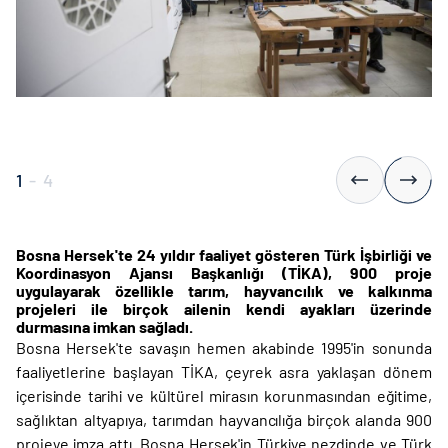
1
-
4
Bosna Hersek'te 24 yıldır faaliyet gösteren Türk İşbirliği ve
Koordinasyon Ajansı Başkanlığı (TİKA), 900 proje
uygulayarak
​
özellikle tarım, hayvancılık ve kalkınma
projeleri ile birçok ailenin kendi ayakları üzerinde
durmasına imkan sağladı.
Bosna Hersek'te savaşın hemen akabinde 1995'in sonunda
faaliyetlerine başlayan TİKA, çeyrek asra yaklaşan dönem
içerisinde tarihi ve kültürel mirasın korunmasından eğitime,
sağlıktan altyapıya, tarımdan hayvancılığa birçok alanda 900
projeye imza attı. Bosna Hersek'in Türkiye nezdinde ve Türk