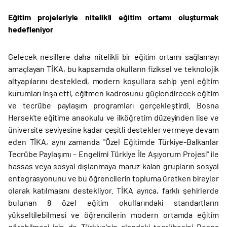
Eğitim projeleriyle nitelikli eğitim ortamı oluşturmak
hedefleniyor
Gelecek nesillere daha nitelikli bir eğitim ortamı sağlamayı
amaçlayan TİKA, bu kapsamda okulların fiziksel ve teknolojik
altyapılarını destekledi, modern koşullara sahip yeni eğitim
kurumları inşa etti, eğitmen kadrosunu güçlendirecek eğitim
ve tecrübe paylaşım programları gerçekleştirdi. Bosna
Hersek'te eğitime anaokulu ve ilköğretim düzeyinden lise ve
üniversite seviyesine kadar çeşitli destekler vermeye devam
eden TİKA, aynı zamanda "Özel Eğitimde Türkiye-Balkanlar
Tecrübe Paylaşımı – Engelimi Türkiye İle Aşıyorum Projesi" ile
hassas veya sosyal dışlanmaya maruz kalan grupların sosyal
entegrasyonunu ve bu öğrencilerin topluma üretken bireyler
olarak katılmasını destekliyor. TİKA ayrıca, farklı şehirlerde
bulunan 8 özel eğitim okullarındaki standartların
yükseltilebilmesi ve öğrencilerin modern ortamda eğitim
görebilmesi için de Türkiye'nin alandaki tecrübesini Bosna