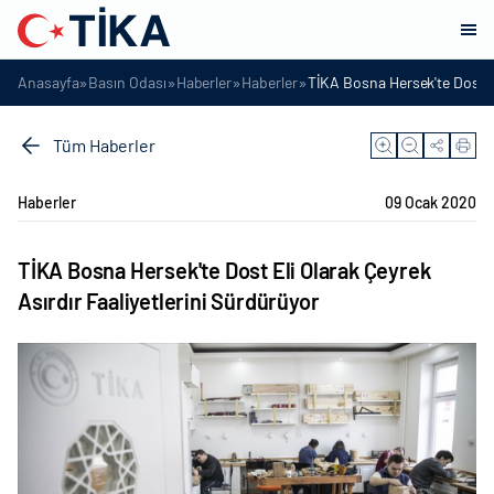
»
»
»
»
Anasayfa
Basın Odası
Haberler
Haberler
TİKA Bosna Hersek'te Dost El
Tüm Haberler
Haberler
09 Ocak 2020
TİKA Bosna Hersek'te Dost Eli Olarak Çeyrek
Asırdır Faaliyetlerini Sürdürüyor