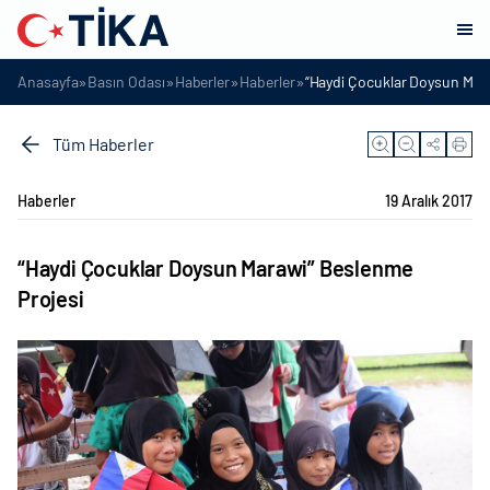
»
»
»
»
Anasayfa
Basın Odası
Haberler
Haberler
“Haydi Çocuklar Doysun Mar
Tüm Haberler
Haberler
19 Aralık 2017
“Haydi Çocuklar Doysun Marawi” Beslenme
Projesi