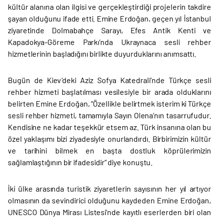
kültür alanına olan ilgisi ve gerçekleştirdiği projelerin takdire
şayan olduğunu ifade etti. Emine Erdoğan, geçen yıl İstanbul
ziyaretinde Dolmabahçe Sarayı, Efes Antik Kenti ve
Kapadokya-Göreme Parkı’nda Ukraynaca sesli rehber
hizmetlerinin başladığını birlikte duyurduklarını anımsattı.
Bugün de Kiev’deki Aziz Sofya Katedrali’nde Türkçe sesli
rehber hizmeti başlatılması vesilesiyle bir arada olduklarını
belirten Emine Erdoğan, “Özellikle belirtmek isterim ki Türkçe
sesli rehber hizmeti, tamamıyla Sayın Olena’nın tasarrufudur.
Kendisine ne kadar teşekkür etsem az. Türk insanına olan bu
özel yaklaşımı bizi ziyadesiyle onurlandırdı. Birbirimizin kültür
ve tarihini bilmek en başta dostluk köprülerimizin
sağlamlaştığının bir ifadesidir” diye konuştu.
İki ülke arasında turistik ziyaretlerin sayısının her yıl artıyor
olmasının da sevindirici olduğunu kaydeden Emine Erdoğan,
UNESCO Dünya Mirası Listesi’nde kayıtlı eserlerden biri olan