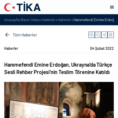
»
»
»
»
Anasayfa
Basın Odası
Haberler
Haberler
Hanımefendi Emine Erdoğan, U
Tüm Haberler
Haberler
04 Şubat 2022
Hanımefendi Emine Erdoğan, Ukrayna’da Türkçe
Sesli Rehber Projesi'nin Teslim Törenine Katıldı