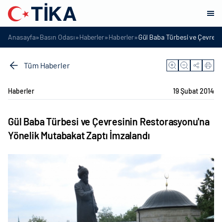
»
»
»
»
Anasayfa
Basın Odası
Haberler
Haberler
Gül Baba Türbesi ve Çevresi
Tüm Haberler
Haberler
19 Şubat 2014
Gül Baba Türbesi ve Çevresinin Restorasyonu'na
Yönelik Mutabakat Zaptı İmzalandı