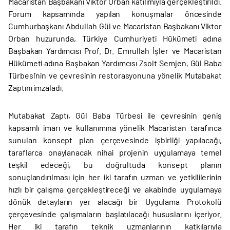
Macaristan Başbakanı Viktor Orban katılımıyla gerçekleştirildi.
Forum kapsamında yapılan konuşmalar öncesinde
Cumhurbaşkanı Abdullah Gül ve Macaristan Başbakanı Viktor
Orban huzurunda, Türkiye Cumhuriyeti Hükümeti adına
Başbakan Yardımcısı Prof. Dr. Emrullah İşler ve Macaristan
Hükümeti adına Başbakan Yardımcısı Zsolt Semjen, Gül Baba
Türbesi’nin ve çevresinin restorasyonuna yönelik Mutabakat
Zaptını imzaladı.
Mutabakat Zaptı, Gül Baba Türbesi ile çevresinin geniş
kapsamlı imarı ve kullanımına yönelik Macaristan tarafınca
sunulan konsept plan çerçevesinde işbirliği yapılacağı,
taraflarca onaylanacak nihai projenin uygulamaya temel
teşkil edeceği, bu doğrultuda konsept planın
sonuçlandırılması için her iki tarafın uzman ve yetkililerinin
hızlı bir çalışma gerçekleştireceği ve akabinde uygulamaya
dönük detayların yer alacağı bir Uygulama Protokolü
çerçevesinde çalışmaların başlatılacağı hususlarını içeriyor.
Her iki tarafın teknik uzmanlarının katkılarıyla