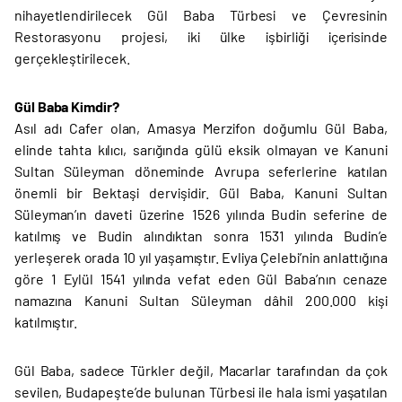
nihayetlendirilecek Gül Baba Türbesi ve Çevresinin
Restorasyonu projesi, iki ülke işbirliği içerisinde
gerçekleştirilecek.
Gül Baba Kimdir?
Asıl adı Cafer olan, Amasya Merzifon doğumlu Gül Baba,
elinde tahta kılıcı, sarığında gülü eksik olmayan ve Kanuni
Sultan Süleyman döneminde Avrupa seferlerine katılan
önemli bir Bektaşi dervişidir. Gül Baba, Kanuni Sultan
Süleyman’ın daveti üzerine 1526 yılında Budin seferine de
katılmış ve Budin alındıktan sonra 1531 yılında Budin’e
yerleşerek orada 10 yıl yaşamıştır. Evliya Çelebi’nin anlattığına
göre 1 Eylül 1541 yılında vefat eden Gül Baba’nın cenaze
namazına Kanuni Sultan Süleyman dâhil 200.000 kişi
katılmıştır.
Gül Baba, sadece Türkler değil, Macarlar tarafından da çok
sevilen, Budapeşte’de bulunan Türbesi ile hala ismi yaşatılan