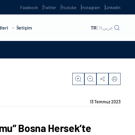
Facebook
Twitter
Youtube
Instagram
Linkedin
leri
İletişim
TR
EN
عربي
13 Temmuz 2023
mu” Bosna Hersek’te