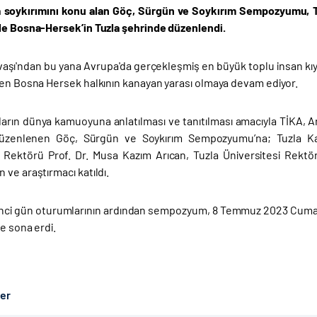
 soykırımını konu alan Göç, Sürgün ve Soykırım Sempozyumu, Tür
le Bosna-Hersek’in Tuzla şehrinde düzenlendi.
avaşı'ndan bu yana Avrupa'da gerçekleşmiş en büyük toplu insan kıy
men Bosna Hersek halkının kanayan yarası olmaya devam ediyor.
ların dünya kamuoyuna anlatılması ve tanıtılması amacıyla TİKA, An
 düzenlenen Göç, Sürgün ve Soykırım Sempozyumu’na; Tuzla Kan
i Rektörü Prof. Dr. Musa Kazım Arıcan, Tuzla Üniversitesi Rek
ve araştırmacı katıldı.
irinci gün oturumlarının ardından sempozyum, 8 Temmuz 2023 Cumart
le sona erdi.
ber