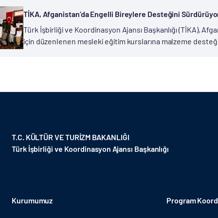
TİKA, Afganistan’da Engelli Bireylere Desteğini Sürdürüyo
Türk İşbirliği ve Koordinasyon Ajansı Başkanlığı (TİKA), Afga
için düzenlenen mesleki eğitim kurslarına malzeme desteğ
Bedensel Engellileri Koruma Derneği iş birliğiyle gerçekleşti
T.C. KÜLTÜR VE TURİZM BAKANLIĞI
Türk İşbirliği ve Koordinasyon Ajansı Başkanlığı
Kurumumuz
Program Koordi