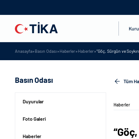
Kur
»
»
»
»
Anasayfa
Basın Odası
Haberler
Haberler
“Göç, Sürgün ve Soykı
Basın Odası
Tüm Ha
Duyurular
Haberler
Foto Galeri
“Göç,
Haberler