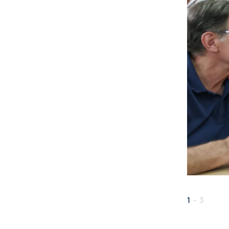
1
-
3