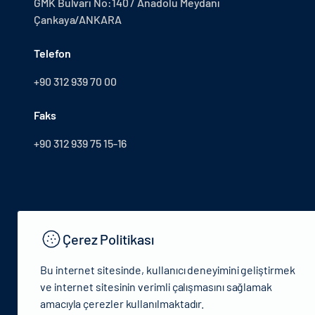
GMK Bulvarı No:140 / Anadolu Meydanı
Çankaya/ANKARA
Telefon
+90 312 939 70 00
Faks
+90 312 939 75 15-16
Çerez Politikası
Bu internet sitesinde, kullanıcı deneyimini geliştirmek
ve internet sitesinin verimli çalışmasını sağlamak
amacıyla çerezler kullanılmaktadır.