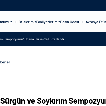
umumuz
Ofislerimiz
Faaliyetlerimiz
Basın Odası
Avrasya Etüd
rım Sempozyumu” Bosna Hersek’te Düzenlendi
berler
 Sürgün ve Soykırım Sempozyu