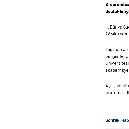
Srebrenitsa
destekleriy
II. Dünya S
28 yıla rağ
Yaşanan acı
birliğinde
Üniversites
akademisyen 
Açılış ve b
oturumları i
Sonraki Ha