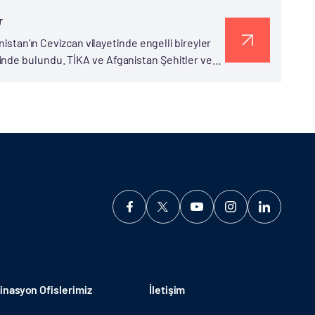
r
nistan’ın Cevizcan vilayetinde engelli bireyler
inde bulundu. TİKA ve Afganistan Şehitler ve
rilen projede, kadınlara katı...
nasyon Ofislerimiz
İletişim