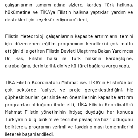
çalışanlarının tamamı adına sizlere, kardeş Türk halkına,
hükümetine ve TİKA’ya Filistin halkına yaptıkları yardım ve
destekleri için teşekkür ediyorum” dedi.
Filistin Meteoroloji çalışanlarının kapasite artırımlarını temini
için düzenlenen eğitim programının kendilerini çok mutlu
ettiğini dile getiren Filistin Devleti Ulaştırma Bakan Yardımcısı
Dr. Şas, Filistin halkı ile Türk halkının kardeşliğine,
akrabalığına, derin tarihi, dini ve kültürel bağlara vurgu yaptı.
TİKA Filistin Koordinatörü Mahmat ise, TİKA’nın Filistin’de bir
çok sektörde faaliyet ve proje gerçekleştirdiğini, hiç
şüphesiz bunlar içerisinde en önemlilerinin kapasite arttırım
programları olduğunu ifade etti. TİKA Filistin Koordinatörü
Mahmat Filistin yönetiminin ihtiyaç duyduğu her konuda
Türkiye’nin bilgi birikim ve tecrübe paylaşıma hazır olduğunu
belirterek, programın verimli ve faydalı olması temennilerini
ileterek başarılar diledi.