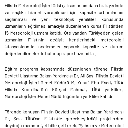
Filistin Meteoroloji İşleri Ofisi çalışanlarının daha hızlı, yerinde
ve sağlıklı hizmet verebilmesi için kapasite artırımlarının
sağlanması ve yeni teknolojik yenilikler konusunda
uzmanların eğitilmesi amacıyla düzenlenen kursa Filistin’den
15 Meteoroloji uzmanı katıldı. Öte yandan Türkiye’den gelen
uzmanlar Filistin’in değişik kentlerindeki meteoroloji
istasyonlarında incelemeler yaparak kapasite ve durum
değerlendirmelerde bulunup rapor hazırladılar.
Eğitim programı kapsamında düzenlenen törene Filistin
Devleti Ulaştırma Bakan Yardımcısı Dr. Ali Şas, Filistin Devleti
Meteoroloji İşleri Genel Müdürü M. Yusuf Ebu Esad, TİKA
Filistin Koordinatörü Kürşad Mahmat, TİKA yetkilileri,
Meteoroloji İşleri Genel Müdürlüğünden yetkililer katıldı.
Törende konuşan Filistin Devleti Ulaştırma Bakan Yardımcısı
Dr. Şas, TİKA’nın Filistin’de gerçekleştirdiği projelerden
duyduğu memnuniyeti dile getirerek, “Şahsım ve Meteoroloji