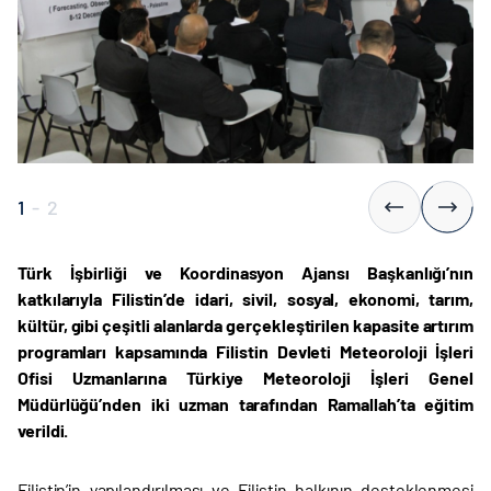
1
-
2
Türk İşbirliği ve Koordinasyon Ajansı Başkanlığı’nın
katkılarıyla Filistin’de idari, sivil, sosyal, ekonomi, tarım,
kültür, gibi çeşitli alanlarda gerçekleştirilen kapasite artırım
programları kapsamında Filistin Devleti Meteoroloji İşleri
Ofisi Uzmanlarına Türkiye Meteoroloji İşleri Genel
Müdürlüğü’nden iki uzman tarafından Ramallah’ta eğitim
verildi.
Filistin’in yapılandırılması ve Filistin halkının desteklenmesi