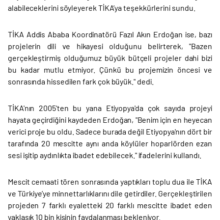
alabileceklerini söyleyerek TİKA’ya teşekkürlerini sundu.
TİKA Addis Ababa Koordinatörü Fazıl Akın Erdoğan ise, bazı
projelerin dili ve hikayesi olduğunu belirterek, "Bazen
gerçekleştirmiş olduğumuz büyük bütçeli projeler dahi bizi
bu kadar mutlu etmiyor. Çünkü bu projemizin öncesi ve
sonrasında hissedilen fark çok büyük." dedi.
TİKA'nın 2005'ten bu yana Etiyopya'da çok sayıda projeyi
hayata geçirdiğini kaydeden Erdoğan, "Benim için en heyecan
verici proje bu oldu. Sadece burada değil Etiyopya'nın dört bir
tarafında 20 mescitte aynı anda köylüler hoparlörden ezan
sesi işitip aydınlıkta ibadet edebilecek." ifadelerini kullandı.
Mescit cemaati tören sonrasında yaptıkları toplu dua ile TİKA
ve Türkiye’ye minnettarlıklarını dile getirdiler. Gerçekleştirilen
projeden 7 farklı eyaletteki 20 farklı mescitte ibadet eden
yaklaşık 10 bin kişinin faydalanması bekleniyor.