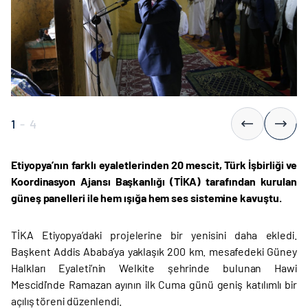
1
-
4
Etiyopya’nın farklı eyaletlerinden 20 mescit, Türk İşbirliği ve
Koordinasyon Ajansı Başkanlığı (TİKA) tarafından kurulan
güneş panelleri ile hem ışığa hem ses sistemine kavuştu.
TİKA Etiyopya’daki projelerine bir yenisini daha ekledi.
Başkent Addis Ababa’ya yaklaşık 200 km. mesafedeki Güney
Halkları Eyaleti’nin Welkite şehrinde bulunan Hawi
Mescidi’nde Ramazan ayının ilk Cuma günü geniş katılımlı bir
açılış töreni düzenlendi.