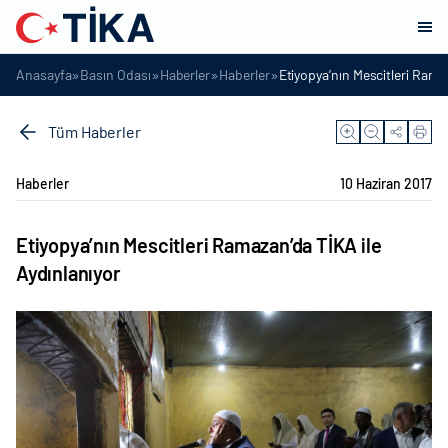
»
»
»
»
Anasayfa
Basın Odası
Haberler
Haberler
Etiyopya’nın Mescitleri Rama
Tüm Haberler
Haberler
10 Haziran 2017
Etiyopya’nın Mescitleri Ramazan’da TİKA ile
Aydınlanıyor