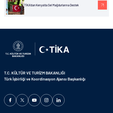
TİKA’dan Kenya’da Sel Mağdurlarına Destek
T.C. KÜLTÜR VE TURİZM BAKANLIĞI
Türk İşbirliği ve Koordinasyon Ajansı Başkanlığı