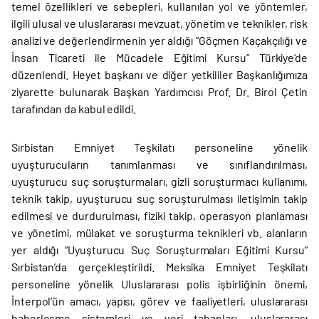
temel özellikleri ve sebepleri, kullanılan yol ve yöntemler,
ilgili ulusal ve uluslararası mevzuat, yönetim ve teknikler, risk
analizi ve değerlendirmenin yer aldığı “Göçmen Kaçakçılığı ve
İnsan Ticareti ile Mücadele Eğitimi Kursu” Türkiye’de
düzenlendi. Heyet başkanı ve diğer yetkililer Başkanlığımıza
ziyarette bulunarak Başkan Yardımcısı Prof. Dr. Birol Çetin
tarafından da kabul edildi.
Sırbistan Emniyet Teşkilatı personeline yönelik
uyuşturucuların tanımlanması ve sınıflandırılması,
uyuşturucu suç soruşturmaları, gizli soruşturmacı kullanımı,
teknik takip, uyuşturucu suç soruşturulması iletişimin takip
edilmesi ve durdurulması, fiziki takip, operasyon planlaması
ve yönetimi, mülakat ve soruşturma teknikleri vb. alanların
yer aldığı “Uyuşturucu Suç Soruşturmaları Eğitimi Kursu”
Sırbistan’da gerçekleştirildi. Meksika Emniyet Teşkilatı
personeline yönelik Uluslararası polis işbirliğinin önemi,
İnterpol’ün amacı, yapısı, görev ve faaliyetleri, uluslararası
haberleşme sistemleri ve veri tabanları, uluslararası