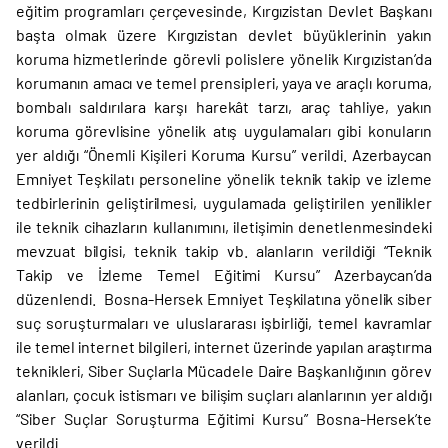
eğitim programları çerçevesinde, Kırgızistan Devlet Başkanı
başta olmak üzere Kırgızistan devlet büyüklerinin yakın
koruma hizmetlerinde görevli polislere yönelik Kırgızistan’da
korumanın amacı ve temel prensipleri, yaya ve araçlı koruma,
bombalı saldırılara karşı harekât tarzı, araç tahliye, yakın
koruma görevlisine yönelik atış uygulamaları gibi konuların
yer aldığı “Önemli Kişileri Koruma Kursu” verildi. Azerbaycan
Emniyet Teşkilatı personeline yönelik teknik takip ve izleme
tedbirlerinin geliştirilmesi, uygulamada geliştirilen yenilikler
ile teknik cihazların kullanımını, iletişimin denetlenmesindeki
mevzuat bilgisi, teknik takip vb. alanların verildiği “Teknik
Takip ve İzleme Temel Eğitimi Kursu” Azerbaycan’da
düzenlendi. Bosna-Hersek Emniyet Teşkilatına yönelik siber
suç soruşturmaları ve uluslararası işbirliği, temel kavramlar
ile temel internet bilgileri, internet üzerinde yapılan araştırma
teknikleri, Siber Suçlarla Mücadele Daire Başkanlığının görev
alanları, çocuk istismarı ve bilişim suçları alanlarının yer aldığı
“Siber Suçlar Soruşturma Eğitimi Kursu” Bosna-Hersek’te
verildi.