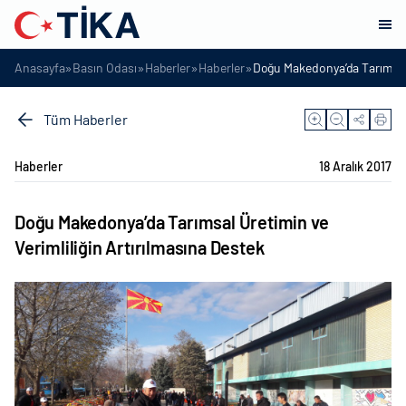
»
»
»
»
Anasayfa
Basın Odası
Haberler
Haberler
Doğu Makedonya’da Tarımsal Ü
Tüm Haberler
Haberler
18 Aralık 2017
Doğu Makedonya’da Tarımsal Üretimin ve
Verimliliğin Artırılmasına Destek