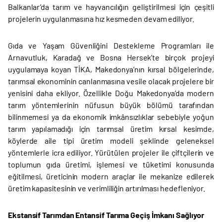
Balkanlar’da tarım ve hayvancılığın geliştirilmesi için çeşitli
projelerin uygulanmasına hız kesmeden devam ediliyor.
Gıda ve Yaşam Güvenliğini Destekleme Programları ile
Arnavutluk, Karadağ ve Bosna Hersek’te birçok projeyi
uygulamaya koyan TİKA, Makedonya’nın kırsal bölgelerinde,
tarımsal ekonominin canlanmasına vesile olacak projelere bir
yenisini daha ekliyor. Özellikle Doğu Makedonya’da modern
tarım yöntemlerinin nüfusun büyük bölümü tarafından
bilinmemesi ya da ekonomik imkânsızlıklar sebebiyle yoğun
tarım yapılamadığı için tarımsal üretim kırsal kesimde,
köylerde aile tipi üretim modeli şeklinde geleneksel
yöntemlerle icra ediliyor. Yürütülen projeler ile çiftçilerin ve
toplumun gıda üretimi, işlemesi ve tüketimi konusunda
eğitilmesi, üreticinin modern araçlar ile mekanize edilerek
üretim kapasitesinin ve verimliliğin artırılması hedefleniyor.
Ekstansif Tarımdan Entansif Tarıma Geçiş İmkanı Sağlıyor